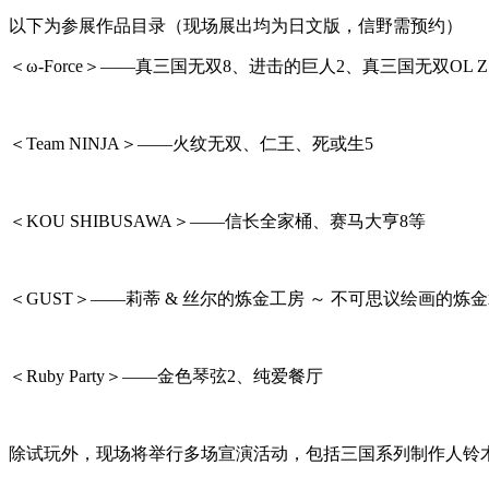
以下为参展作品目录（现场展出均为日文版，信野需预约）
＜ω-Force＞——真三国无双8、进击的巨人2、真三国无双OL Z
＜Team NINJA＞——火纹无双、仁王、死或生5
＜KOU SHIBUSAWA＞——信长全家桶、赛马大亨8等
＜GUST＞——莉蒂 & 丝尔的炼金工房 ～ 不可思议绘画的炼
＜Ruby Party＞——金色琴弦2、纯爱餐厅
除试玩外，现场将举行多场宣演活动，包括三国系列制作人铃