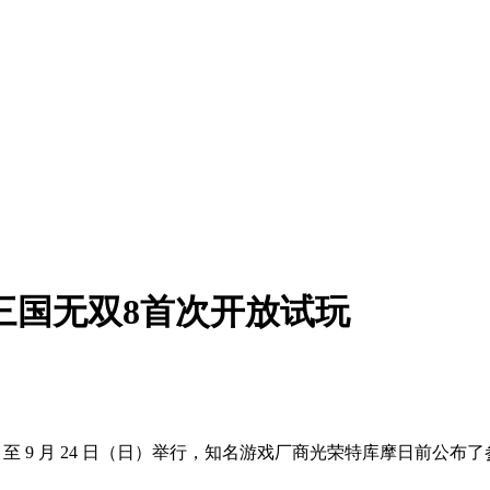
真三国无双8首次开放试玩
1 日（四）至 9 月 24 日（日）举行，知名游戏厂商光荣特库摩日前