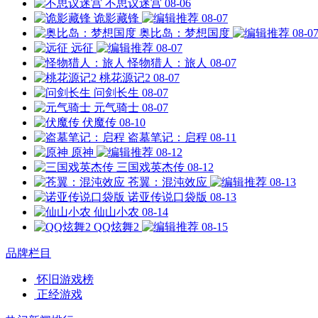
不思议迷宫
08-06
诡影藏锋
08-07
奥比岛：梦想国度
08-0
远征
08-07
怪物猎人：旅人
08-07
桃花源记2
08-07
问剑长生
08-07
元气骑士
08-07
伏魔传
08-10
盗墓笔记：启程
08-11
原神
08-12
三国戏英杰传
08-12
苍翼：混沌效应
08-13
诺亚传说口袋版
08-13
仙山小农
08-14
QQ炫舞2
08-15
品牌栏目
怀旧游戏榜
正经游戏