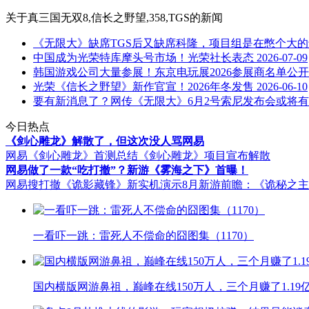
关于
真三国无双8,信长之野望,358,TGS
的新闻
《无限大》缺席TGS后又缺席科隆，项目组是在憋个大
中国成为光荣特库摩头号市场！光荣社长表态
2026-07-09
韩国游戏公司大量参展！东京电玩展2026参展商名单公开
光荣《信长之野望》新作官宣！2026年冬发售
2026-06-10
要有新消息了？网传《无限大》6月2号索尼发布会或将有新
今日热点
《剑心雕龙》解散了，但这次没人骂网易
网易《剑心雕龙》首测总结
《剑心雕龙》项目宣布解散
网易做了一款“吃打撤”？新游《雾海之下》首曝！
网易搜打撤《诡影藏锋》新实机演示
8月新游前瞻：《诡秘之
一看吓一跳：雷死人不偿命的囧图集（1170）
国内横版网游鼻祖，巅峰在线150万人，三个月赚了1.19