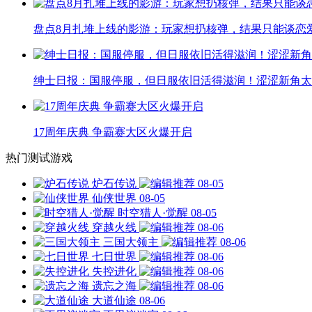
盘点8月扎堆上线的影游：玩家想扔核弹，结果只能谈恋
绅士日报：国服停服，但日服依旧活得滋润！涩涩新角太
17周年庆典 争霸赛大区火爆开启
热门测试游戏
炉石传说
08-05
仙侠世界
08-05
时空猎人·觉醒
08-05
穿越火线
08-06
三国大领主
08-06
七日世界
08-06
失控进化
08-06
遗忘之海
08-06
大道仙途
08-06