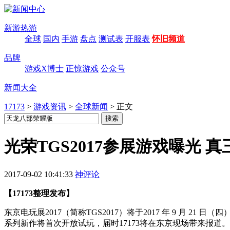
新游热游
全球
国内
手游
盘点
测试表
开服表
怀旧频道
品牌
游戏X博士
正惊游戏
公众号
新闻大全
17173
>
游戏资讯
>
全球新闻
>
正文
光荣TGS2017参展游戏曝光 
2017-09-02 10:41:33
神评论
【17173整理发布】
东京电玩展2017（简称TGS2017）将于2017 年 9 月 2
系列新作将首次开放试玩，届时17173将在东京现场带来报道。