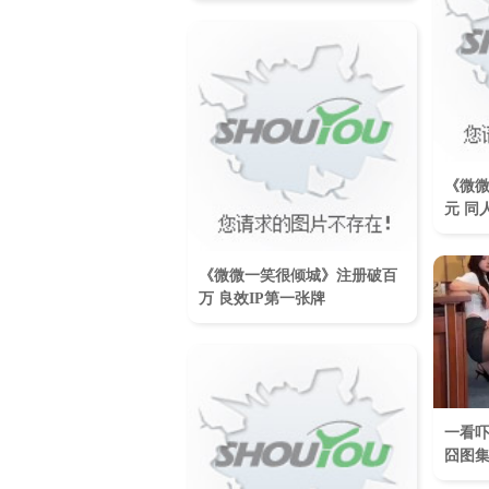
《微
元 同
《微微一笑很倾城》注册破百
万 良效IP第一张牌
一看
囧图集