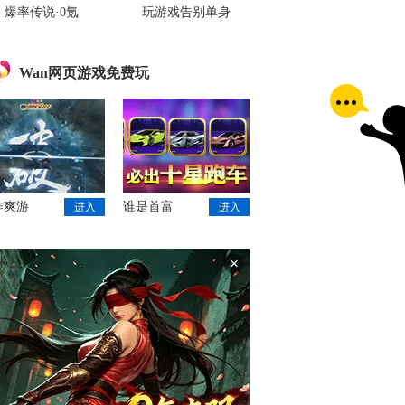
爆率传说·0氪
玩游戏告别单身
Wan网页游戏免费玩
作爽游
谁是首富
进入
进入
×