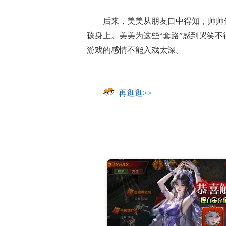
后来，美美从朋友口中得知，帅帅
孩身上。美美为这些“套路”感到哭笑
游戏的感情不能入戏太深。
再逛逛>>