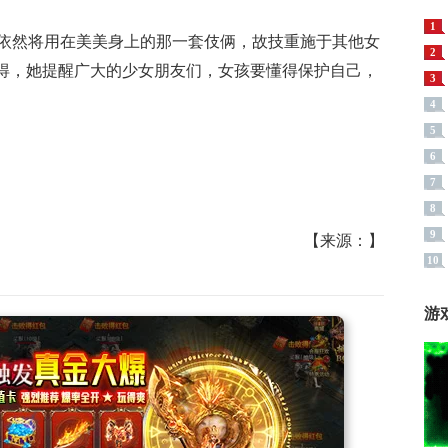
1
依然将用在美美身上的那一套伎俩，故技重施于其他女
2
不得，她提醒广大的少女朋友们，女孩要懂得保护自己，
3
4
5
6
7
8
9
【来源：】
10
游