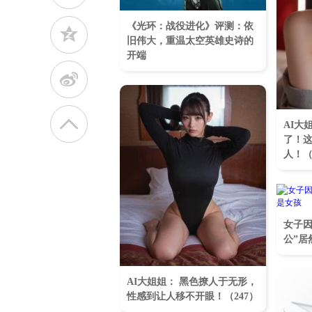
《光环：战役进化》评测：依
z
旧伟大，重温太空英雄史诗的
开端
t
AI大
了！
人！（
女子因
公”居
AI大姐姐： 黑色撩人于无形，
性感到让人移不开眼！​（247）