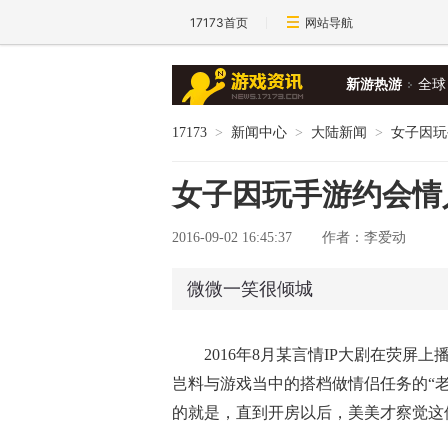
17173首页
网站导航
新游热游
全球
17173
>
新闻中心
>
大陆新闻
>
女子因玩
女子因玩手游约会情人
2016-09-02 16:45:37
作者：李爱动
微微一笑很倾城
2016年8月某言情IP大剧在荧屏
岂料与游戏当中的搭档做情侣任务的“
的就是，直到开房以后，美美才察觉这