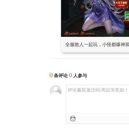
全服散人一起玩，小怪都爆神
0
0
条评论
人参与
评论赢取激活码/周边等奖励！加群