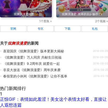
炫舞浪漫爱截图
(5)
炫舞浪漫爱: 简单的全p-触手TV
1个图集 »
2个视频 »
官网
专区
下载
礼包
关于
炫舞浪漫爱
的新闻
喜迎国庆《炫舞浪漫爱》版本更新大揭秘
2016-09-29
《炫舞浪漫爱》万人同庆 共献生日祝福
2016-09-06
《炫舞浪漫爱》9.2周年庆 就爱在一起
2016-09-02
非卖大放送《炫舞浪漫爱》周年庆来袭
2016-08-25
春假里的小休闲《炫舞浪漫爱》让你不孤单
2016-03-15
热门新闻排行
1
正惊GIF：表情如此羞涩！美女这个表情太好看，直接让
人遐想连篇