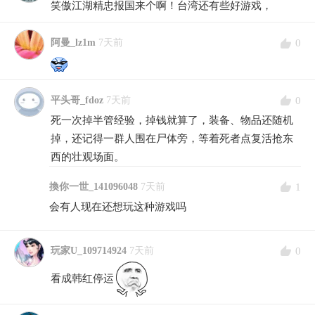
笑傲江湖精忠报国来个啊！台湾还有些好游戏，
0
阿曼_lz1m
7天前
0
平头哥_fdoz
7天前
死一次掉半管经验，掉钱就算了，装备、物品还随机
掉，还记得一群人围在尸体旁，等着死者点复活抢东
西的壮观场面。
1
換你一世_141096048
7天前
会有人现在还想玩这种游戏吗
0
玩家U_109714924
7天前
看成韩红停运