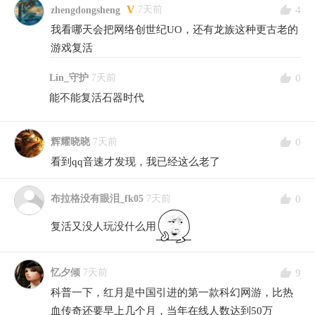
V
4
7天前
zhengdongsheng
我看哪天会把网络创世纪UO，还有龙族这种更古老的
游戏复活
0
Lin_守护
7天前
能不能复活石器时代
0
辉耀晓晓
7天前
看到qq音速才发现，我已经这么老了
0
布拉格没有眼泪_fk05
7天前
复活又没人玩没什么用
9
忆夕倾
7天前
科普一下，红月是中国引进的第一款科幻网游，比热
血传奇还要早上几个月，当年在线人数达到50万