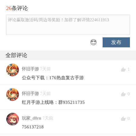
26
条评论
评论赢取激活码/周边等奖励！加群了解详情224611913
发布
全部评论
1
怀旧手游
7天前
公众号下载：176热血复古手游
0
怀旧手游
7天前
红月手游上线咯：群935211735
0
玩家_d8rn
7天前
756137218