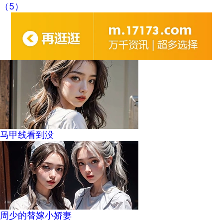
（5）
马甲线看到没
周少的替嫁小娇妻