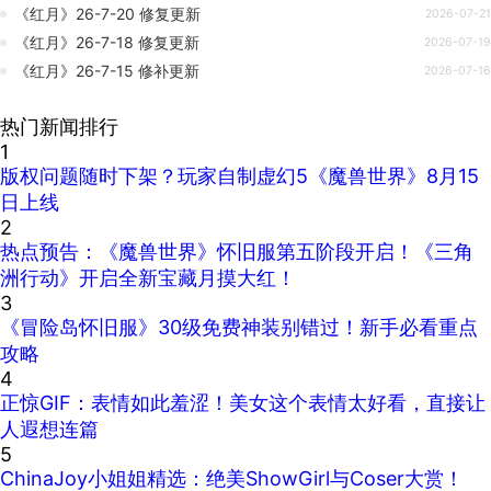
《红月》26-7-20 修复更新
2026-07-21
《红月》26-7-18 修复更新
2026-07-19
《红月》26-7-15 修补更新
2026-07-16
热门新闻排行
1
版权问题随时下架？玩家自制虚幻5《魔兽世界》8月15
日上线
2
热点预告：《魔兽世界》怀旧服第五阶段开启！《三角
洲行动》开启全新宝藏月摸大红！
3
《冒险岛怀旧服》30级免费神装别错过！新手必看重点
攻略
4
正惊GIF：表情如此羞涩！美女这个表情太好看，直接让
人遐想连篇
5
ChinaJoy小姐姐精选：绝美ShowGirl与Coser大赏！