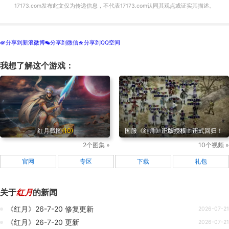
17173.com发布此文仅为传递信息，不代表17173.com认同其观点或证实其描述。
分享到新浪微博
分享到微信
分享到QQ空间
t
w
z
我想了解这个游戏：
红月截图
(10)
国服《红月》正版授权！正式回归！
2个图集 »
10个视频 »
官网
专区
下载
礼包
关于
红月
的新闻
《红月》26-7-20 修复更新
2026-07-21
《红月》26-7-20 更新
2026-07-21