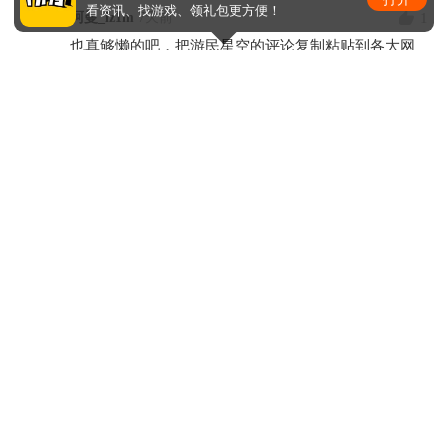
看资讯、找游戏、领礼包更方便！
1
阿曼_lz1m
7天前
也真够懒的吧，把游民星空的评论复制粘贴到各大网
站，加油，最好把仙剑7也弄成和轩辕剑7一样，并列st
eam双榜首的游戏，但就是没多少人爱玩，这样形成对
比，很棒的哦
0
阿曼_lz1m
7天前
年底游戏可是好多的哦，国产台产都不少，黑神话也
快出了，继续作啊
3
骨头骨头_143695701
7天前
我记得02年的时候找那个县城的网吧都是玩红月的
没有更多了
手机版
|
电脑版
Copyright © 2001-2026 17173. All rights reserved.