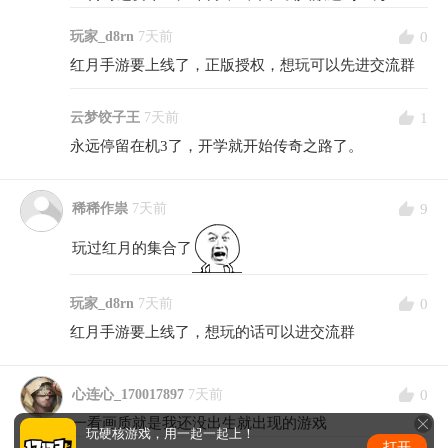
0
玩家_d8rn
7天前
红月手游要上线了，正版授权，想玩可以先进交流群
1
云梦饺子王
7天前
永远停留在机3了，开学就开始传奇之路了。
9
稀稀作祟
7天前
玩过红月的集合了
0
玩家_d8rn
7天前
红月手游要上线了，想玩的话可以进交流群
0
心连心_170017897
7天前
一看画质就是我还没出生就出现的游戏
玩硬核游戏，用一起一起上！
打开