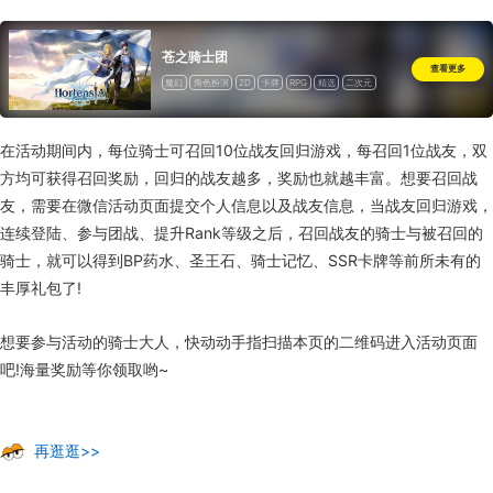
苍之骑士团
查看更多
魔幻
角色扮演
2D
卡牌
RPG
精选
二次元
道具收费
在活动期间内，每位骑士可召回10位战友回归游戏，每召回1位战友，双
方均可获得召回奖励，回归的战友越多，奖励也就越丰富。想要召回战
友，需要在微信活动页面提交个人信息以及战友信息，当战友回归游戏，
连续登陆、参与团战、提升Rank等级之后，召回战友的骑士与被召回的
骑士，就可以得到BP药水、圣王石、骑士记忆、SSR卡牌等前所未有的
丰厚礼包了!
想要参与活动的骑士大人，快动动手指扫描本页的二维码进入活动页面
吧!海量奖励等你领取哟~
再逛逛>>