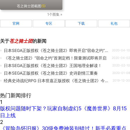
苍之骑士团截图
(5)
1个图集 »
官网
专区
下载
礼包
关于
苍之骑士团
的新闻
日本SEGA正版授权《苍之骑士团2》即将开启“宿命之约”双端首测
2020-04-10
《苍之骑士团2》“宿命之约”首测定档！限量测试即将开启
2020-04-02
日本SEGA正版授权《苍之骑士团2》王国地理全解读！
2020-02-10
日本SEGA正版授权《苍之骑士团2》史诗剧情三重奏
2020-01-08
经典史诗战纪RPG 日本世嘉正版授权《苍之骑士团2》今日首曝
2019-12-30
热门新闻排行
1
版权问题随时下架？玩家自制虚幻5《魔兽世界》8月15
日上线
2
《冒险岛怀旧服》30级免费神装别错过！新手必看重点