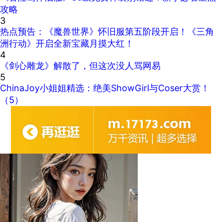
攻略
3
热点预告：《魔兽世界》怀旧服第五阶段开启！《三角
洲行动》开启全新宝藏月摸大红！
4
《剑心雕龙》解散了，但这次没人骂网易
5
ChinaJoy小姐姐精选：绝美ShowGirl与Coser大赏！
（5）