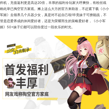
炸机，充值返利更是高达20倍，丰厚的福利令玩家大呼爽快，有粉丝戏
称此举已掏空官方家底。摊上这么大方的官方来助攻，不赶紧下载《小小
军姬》去领养几个兵器少女，真是对不起自己啦!毕竟妹子可撩能战，不
管是恋爱养成的休闲爱好者，还是为荣耀而生的策略爱好者，《小小军
姬》50+妹子们都可以陪你度过一段欢乐的时光。