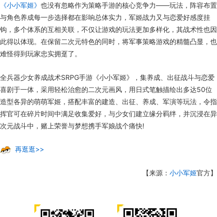
《小小军姬》
也没有忽略作为策略手游的核心竞争力——玩法，阵容布置
与角色养成每一步选择都在影响总体实力，军姬战力又与恋爱好感度挂
钩，多个体系的互相关联，不仅让游戏的玩法更加多样化，其战术性也因
此得以体现。在保留二次元特色的同时，将军事策略游戏的精髓凸显，也
难怪得到玩家忠实拥趸了。
全兵器少女养成战术SRPG手游《小小军姬》，集养成、出征战斗与恋爱
喜剧于一体，采用轻松治愈的二次元画风，用日式笔触描绘出多达50位
造型各异的萌萌军姬，搭配丰富的建造、出征、养成、军演等玩法，令指
挥官可在碎片时间中满足收集爱好，与少女们建立缘分羁绊，并沉浸在异
次元战斗中，赌上荣誉与梦想携手军娘战个痛快!
再逛逛>>
【来源：
小小军姬
官方】