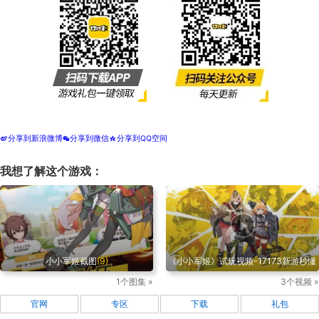
分享到新浪微博
分享到微信
分享到QQ空间
t
w
z
我想了解这个游戏：
小小军姬截图
(9)
《小小军姬》试玩视频-17173新游秒懂
1个图集 »
3个视频 »
官网
专区
下载
礼包