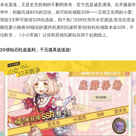
卓全渠道，又是史无前例的不删档发布，官方也是诚意满满。在开服嘉年
华中，积极完成80%的活动，就可轻松领取SSR——又萌又实用的小爱;
登陆3天即可获得SSR自选箱，四个热门SSR任凭司令官挑选;首充任意金
额也要小跑将SR级别的轰炸机塞到玩家怀里!轻轻松松领取本命SSR，不
论欧非，《小小军姬》让你和其他玩家站在同个起跑线上。
20倍钻石吐血返利，千元道具送送送!