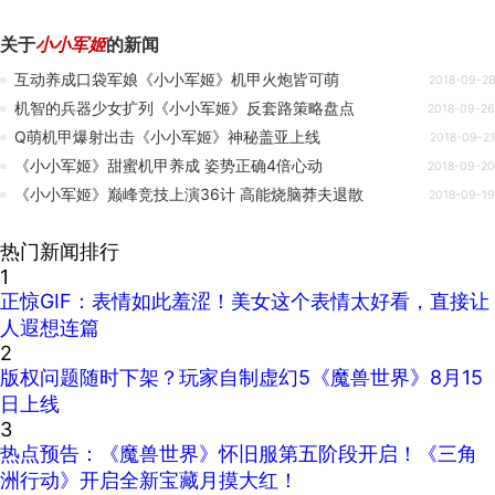
关于
小小军姬
的新闻
互动养成口袋军娘《小小军姬》机甲火炮皆可萌
2018-09-28
机智的兵器少女扩列《小小军姬》反套路策略盘点
2018-09-26
Q萌机甲爆射出击《小小军姬》神秘盖亚上线
2018-09-21
《小小军姬》甜蜜机甲养成 姿势正确4倍心动
2018-09-20
《小小军姬》巅峰竞技上演36计 高能烧脑莽夫退散
2018-09-19
热门新闻排行
1
正惊GIF：表情如此羞涩！美女这个表情太好看，直接让
人遐想连篇
2
版权问题随时下架？玩家自制虚幻5《魔兽世界》8月15
日上线
3
热点预告：《魔兽世界》怀旧服第五阶段开启！《三角
洲行动》开启全新宝藏月摸大红！