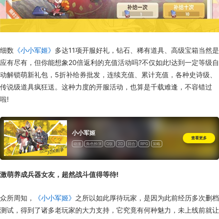
细数
《小小军姬》
多达11项开服好礼，钻石、稀有道具、高级宝箱当然是
应有尽有，但你能想象20倍返利的充值活动吗?不仅如此!达到一定等级自
动解锁萌新礼包，5折补给券批发，连续充值、累计充值，各种史诗级、
传说级道具疯狂送。这种力度的开服活动，也算是千载难逢，不容错过
啦!
小小军姬
查看更多
动漫
角色扮演
Q版
2D
回合
RPG
策略
二次元
道具收费
激萌养成兵器女友，超然战斗值得等待!
众所周知，
《小小军姬》
之所以如此厚待玩家，是因为此前经历多次删档
测试，得到了诸多老玩家的大力支持，它究竟有何种魅力，未上线前就让