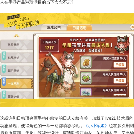
人在手游产品琳琅满目的当下念念不忘?
这或许和日韩顶尖画手精心绘制的日式立绘有关，加载了live2D技术后的
动态呈现，使得角色的一举一动都萌态尽现，
《小小军姬》
也在多次删测
后修改原画、优化UI等视觉设计，更请到堀江由衣、矢作纱友里、冈岛妙