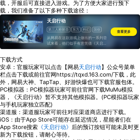
载，开服后可直接进入游戏。为了方便大家进行预下
载，我们准备了以下多种下载途径：
天启行动
第三人称射击
东方
科幻
国创
查看更多
中国风
从网易在这款游戏上做出的一系列尝
试来看，他们似乎有意凭借《天启行
动》打开一片新天地...
下载方式
安卓：官服玩家可以点击【网易
天启行动
】公众号菜单
栏点击下载或前往官网https://tqxd.163.com/下载，此
外，网易大神、TapTap、好游快爆也可下载官服包体。
PC模拟器：PC模拟器玩家可前往官网下载MuMu模拟
器，《天启行动》暂不支持其他模拟器。(PC模拟器玩家
与手机玩家独立匹配)
渠道服：渠道服玩家可前往对应渠道商店进行下载。
iOS：由于App Store可能存在延迟情况，星能者们在
App Store搜索
《天启行动》
后的预订按钮可能未及时更
新为下载按钮，请耐心等待。