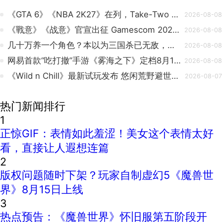
《GTA 6》《NBA 2K27》在列，Take-Two 正研发 29 款游戏
2026-08-08
《戰意》《战意》官宣出征 Gamescom 2026 德国科隆国际游戏展！
2026-08-08
几十万养一个角色？本以为三国杀已无敌，没想到它兄弟更是“高手”！
2026-08-08
网易首款“吃打撤”手游《雾海之下》定档8月17日首测：三人小队狩猎魔物搜宝撤离
2026-08-08
《Wild n Chill》最新试玩发布 悠闲荒野避世冒险
2026-08-07
热门新闻排行
1
正惊GIF：表情如此羞涩！美女这个表情太好
看，直接让人遐想连篇
2
版权问题随时下架？玩家自制虚幻5《魔兽世
界》8月15日上线
3
热点预告：《魔兽世界》怀旧服第五阶段开