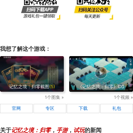
我想了解这个游戏：
记忆之境：归零截图
(5)
《记忆之境：归零》CG
1个图集 »
1个视频 »
官网
专区
下载
礼包
关于
记忆之境：归零
，
手游
，
试玩
的新闻