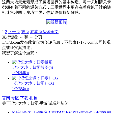
这两大场景元素形成了魔塔世界的基本构造。每一关剧情关卡
都拥有着不同的通关方式，三重世界中更存在着数以千计的随
机迷宫地图，魔塔世界让你始终保持新鲜感。
1
2
下一页
末页
在本页阅读全文
支持键盘 ← 和 → 分页
17173.com发布此文仅为传递信息，不代表17173.com认同其观
点或证实其描述。
我想了解这个游戏：
记忆之境：归零截图
(5)
1个图集 »
《记忆之境：归零》CG
1个视频 »
官网
专区
下载
礼包
关于
记忆之境：归零,手游,试玩
的新闻
K系列命名引发热议！REDMI下代旗舰或命名为K200 胡