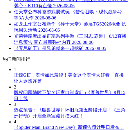
馨心：K110有点怪
2026-08-06
任天堂公布科隆游戏展试玩 《使命召唤：现代战争4》
等3A大作
2026-08-06
如龙工作室公布新作《异于天堂》参展TGS2026概要 试
玩周边活动
2026-08-06
光荣特库摩出品正宗系列手游《三国志 霸道》 8/12直播
消息预告 宣布最新强档内容
2026-08-06
《无尽矿工》是兄弟就来一起挖矿
2026-08-05
热门新闻排行
1
正惊GIF：表情如此羞涩！美女这个表情太好看，直接
让人遐想连篇
2
版权问题随时下架？玩家自制虚幻5《魔兽世界》8月15
日上线
3
热点预告：《魔兽世界》怀旧服第五阶段开启！《三角
洲行动》开启全新宝藏月摸大红！
4
《Spider-Man: Brand New Day》新预告预计明日发布，