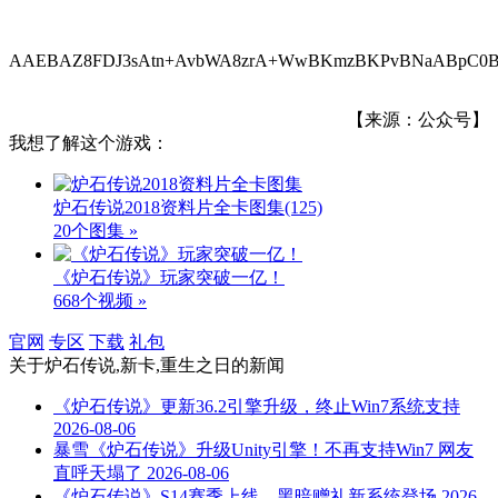
AAEBAZ8FDJ3sAtn+AvbWA8zrA+WwBKmzBKPvBNaABpC0B
【来源：公众号】
我想了解这个游戏：
炉石传说2018资料片全卡图集
(125)
20个图集 »
《炉石传说》玩家突破一亿！
668个视频 »
官网
专区
下载
礼包
关于
炉石传说,新卡,重生之日
的新闻
《炉石传说》更新36.2引擎升级，终止Win7系统支持
2026-08-06
暴雪《炉石传说》升级Unity引擎！不再支持Win7 网友
直呼天塌了
2026-08-06
《炉石传说》S14赛季上线，黑暗赠礼新系统登场
2026-