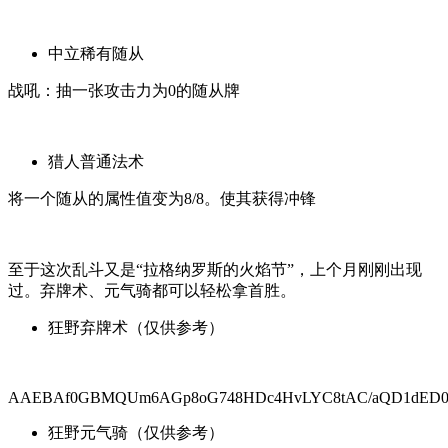
中立稀有随从
战吼：抽一张攻击力为0的随从牌
猎人普通法术
将一个随从的属性值变为8/8。使其获得冲锋
至于这次乱斗又是“拉格纳罗斯的火焰节”，上个月刚刚出现
过。弃牌术、元气骑都可以轻松拿首胜。
狂野弃牌术（仅供参考）
AAEBAf0GBMQUm6AGp8oG748HDc4HvLYC8tAC/aQD1dED0O
狂野元气骑（仅供参考）