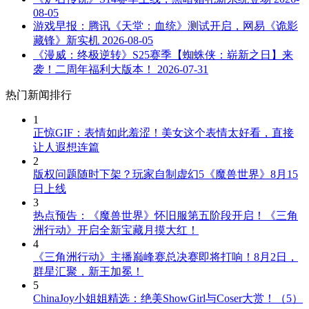
08-05
游戏早报：腾讯《天堂：血统》测试开启，网易《诡影
藏锋》新实机
2026-08-05
《漫威：终极逆转》S25赛季【蜘蛛侠：崭新之日】来
袭！二周年福利大版本！
2026-07-31
热门新闻排行
1
正惊GIF：表情如此羞涩！美女这个表情太好看，直接
让人遐想连篇
2
版权问题随时下架？玩家自制虚幻5《魔兽世界》8月15
日上线
3
热点预告：《魔兽世界》怀旧服第五阶段开启！《三角
洲行动》开启全新宝藏月摸大红！
4
《三角洲行动》主播巅峰赛总决赛即将打响！8月2日，
群星汇聚，新王加冕！
5
ChinaJoy小姐姐精选：绝美ShowGirl与Coser大赏！（5）