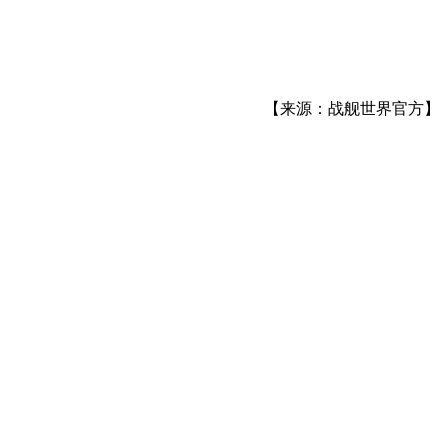
【来源：战舰世界官方】