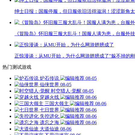
绅士日报：国服停服，但日服依旧活得滋润！涩涩新角太
《冒险岛》怀旧服三服大乱斗！国服人满为患，台服外挂
正惊漫谈：从MU开始，为什么网游翅膀成了"躲不掉的刚
热门测试游戏
炉石传说
08-05
仙侠世界
08-05
时空猎人·觉醒
08-05
穿越火线
08-06
三国大领主
08-06
七日世界
08-06
失控进化
08-06
遗忘之海
08-06
大道仙途
08-06