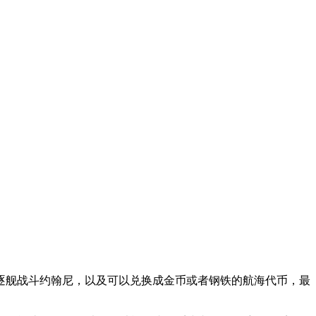
逐舰战斗约翰尼，以及可以兑换成金币或者钢铁的航海代币，最