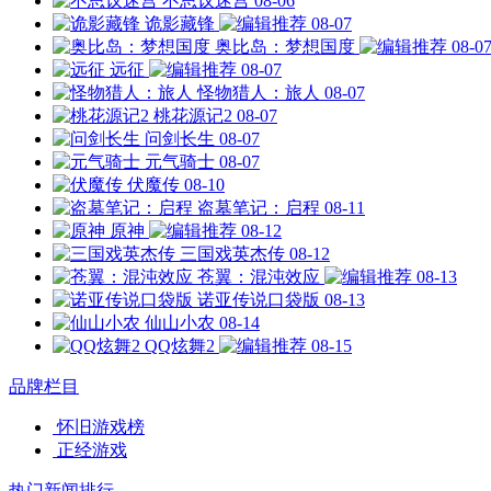
不思议迷宫
08-06
诡影藏锋
08-07
奥比岛：梦想国度
08-0
远征
08-07
怪物猎人：旅人
08-07
桃花源记2
08-07
问剑长生
08-07
元气骑士
08-07
伏魔传
08-10
盗墓笔记：启程
08-11
原神
08-12
三国戏英杰传
08-12
苍翼：混沌效应
08-13
诺亚传说口袋版
08-13
仙山小农
08-14
QQ炫舞2
08-15
品牌栏目
怀旧游戏榜
正经游戏
热门新闻排行