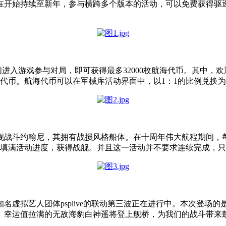
在开始持续至新年，参与横跨多个版本的活动，可以免费获得驱
们进入游戏参与对局，即可获得最多32000枚航海代币。其中，
海代币。航海代币可以在军械库活动界面中，以1：1的比例兑换
舰战斗约翰尼，其拥有战损风格船体。在十周年伟大航程期间，
可填满活动进度，获得战舰。并且这一活动并不要求连续完成，
拟艺人团体psplive的联动第三波正在进行中。本次登场的是
。幸运值拉满的无敌海豹白神遥将登上舰桥，为我们的战斗带来