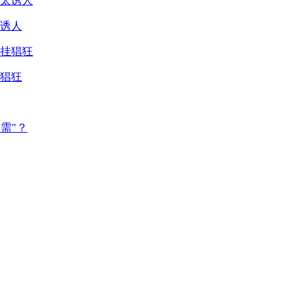
诱人
猖狂
需"？