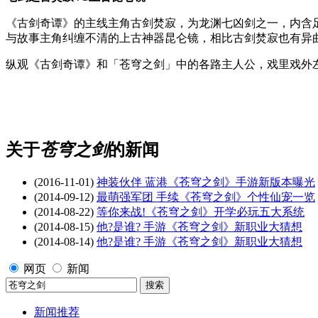
《古剑奇谭》的主线主角古剑焚寂，为龙渊七凶剑之一，内含
与故事主角纠缠不清的上古神器昆仑镜，相比古剑焚寂也有异
纵观《古剑奇谭》和「苍穹之剑」中的各路主人公，戏里戏外左
关于
苍穹之剑
的新闻
(2016-11-01)
神装伙伴 蓝港《苍穹之剑》手游新版本曝光
(2014-09-12)
最萌强军团 手续《苍穹之剑》个性仙宠一览
(2014-08-22)
等你来战!《苍穹之剑》开学必玩五大系统
(2014-08-15)
他?是谁? 手游《苍穹之剑》新职业大猜想
(2014-08-14)
他?是谁? 手游《苍穹之剑》新职业大猜想
网页
新闻
新闻推荐