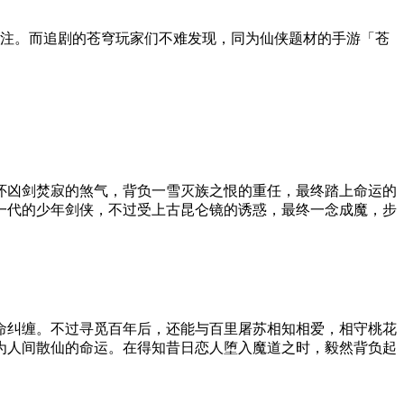
关注。而追剧的苍穹玩家们不难发现，同为仙侠题材的手游「苍
怀凶剑焚寂的煞气，背负一雪灭族之恨的重任，最终踏上命运的
一代的少年剑侠，不过受上古昆仑镜的诱惑，最终一念成魔，步
命纠缠。不过寻觅百年后，还能与百里屠苏相知相爱，相守桃花
贬为人间散仙的命运。在得知昔日恋人堕入魔道之时，毅然背负起