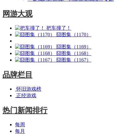
网游大观
把车撞了！
囧图集（1170）
囧图集（1169）
囧图集（1168）
囧图集（1167）
品牌栏目
怀旧游戏榜
正经游戏
热门新闻排行
每周
每月