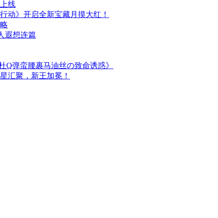
日上线
行动》开启全新宝藏月摸大红！
攻略
人遐想连篇
简杜Q弹蛮腰裹马油丝の致命诱惑》
群星汇聚，新王加冕！