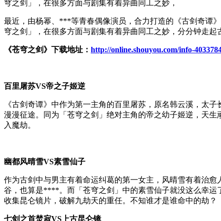
穹之剑」，在很多方面与剧集有着异曲同工之妙，
最近，由杨幂、***等青春偶像演员，合力打造的《古剑奇谭
穹之剑」，在很多方面与剧集有着异曲同工之妙，分分钟走起古
《苍穹之剑》下载地址：
http://online.shouyou.com/info-403378
百里屠苏VS帝之子姬逆
《古剑奇谭》中作为第一主角的百里屠苏，原名韩云溪，太子
漫漫征途。同为「苍穹之剑」绝对主角的帝之幼子姬逆，天生
入魔劫。
幽都风晴雪VS素雪仙子
作为古剑中与男主有着命运纠葛的第一女主，风晴雪有着治愈
谷，也算是****。而「苍穹之剑」中的素雪仙子就没这么幸
收集昆仑镜片，破解九劫天的重任。不知谁才是谁命中的劫？
七剑之首焚寂VS上古昆仑镜