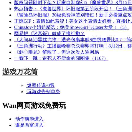
版权问题随时下架？玩家自制虚幻5《魔兽世界》8月15
热点预告：《魔兽世界》怀旧服第五阶段开启！《三角洲
《冒险岛怀旧服》30级免费神装别错过！新手必看重点
正惊GIF：表情如此羞涩！美女这个表情太好看，直接让
ChinaJoy小姐姐精选：绝美ShowGirl与Coser大赏！（5）
网易把《迷宫饭》做成了搜打撤？
《人间马油黑丝尤物！透光包裹丰腴S曲线腰臀比0.7！
《三角洲行动》主播巅峰赛总决赛即将打响！8月2日，
《剑心雕龙》解散了，但这次没人骂网易
一看吓一跳：雷死人不偿命的囧图集（1167）
游戏万花筒
爆率传说·0氪
玩游戏告别单身
Wan网页游戏免费玩
动作爽游
进入
谁是首富
进入