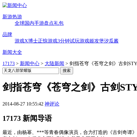
新游热游
全球
国内
手游
盘点
礼包
品牌
游戏X博士
正惊游戏
3分钟试玩
游戏姬攻堡
汐瓜酱
新闻大全
17173
>
新闻中心
>
大陆新闻
>
剑指苍穹《苍穹之剑》古剑STY
剑指苍穹《苍穹之剑》古剑STY
2014-08-27 10:55:42
神评论
17173 新闻导语
最近，由杨幂、***等青春偶像演员，合力打造的《古剑奇谭