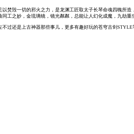
足以焚毁一切的邪火之力，是龙渊工匠取太子长琴命魂四魄所造
曲同工之妙，金琉璃镜，镜光粼粼，总能让人幻化成魔，九劫重
不过还是上古神器那些事儿，更多有趣好玩的苍穹古剑STYLE