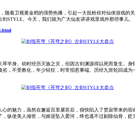
》，随着卫视黄金档的强势热播，引起一大批粉丝对仙侠游戏的
剑STYLE。今天，我们就为广大仙友讲讲戏里戏外那些事儿。
4.html
长琴半身。幼时经历灭族之灾，但因古剑渊源得以死而复生。身
顽劣，不受教化，年少轻狂，时常招惹事端。历经九世轮回成为
人心的魅力，虽然在邂逅百里屠苏后，很快陷入了焚寂带来的宿
运了，纵使美人倾世，与姬逆坠入爱河，终也逃不过剔除仙骨，