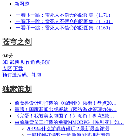
新网游
一看吓一跳：雷死人不偿命的囧图集（1171）
一看吓一跳：雷死人不偿命的囧图集（1170）
一看吓一跳：雷死人不偿命的囧图集（1169）
苍穹之剑
0.0
分
3D
武侠
动作角色扮演
专区
下载
预订激活码、礼包
独家策划
前魔兽设计师打造的《帕利亚》领衔！盘点20…
重磅！国家新闻出版署就《网络游戏管理办法…
《完蛋！我被美女包围了！》领衔！盘点5款…
由前暴雪员工打造的免费MMORPG《帕利亚》如…
2019年什么游戏值得玩？最新最全评测
一键找到好游戏:一周新游测试推荐专题