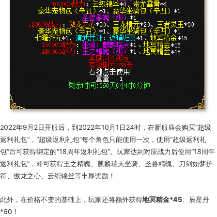
2022年
9
月
2
日开服后，到
2022
年
10
月
1
日
24
时，在新服庙会购买“超级
返利礼包”，“超级返利礼包”每个角色只能使用一次，使用“超级返利礼
包”后可获得绑定的“
18
周年返利礼包”。玩家达到对应战力后使用“
18
周年
返利礼包”，即可获得王之精魄、麒麟瑞天坐骑、圣兽精魄、刀剑如梦护
符、傲龙之心、云织锦丝等丰厚奖励！
此外，在价格不变的基础上，玩家还将额外获得
地冥精金
*45
、辰星丹
*60
！