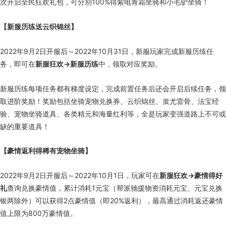
次开启全民狂欢礼包，可分别
100%
得紫电青霜坐骑和小毛驴坐骑！
【新服历练送云织锦丝】
2022年
9
月
2
日开服后～
2022
年
10
月
31
日，新服玩家完成新服历练任
务，即可在
新服狂欢→新服历练
中，领取对应奖励。
新服历练每项任务都有梯度设定，完成前置任务后还会开启后续任务，领
取进阶奖励！奖励包括坐骑宠物兑换券、云织锦丝、蚩尤雷骨、法宝经
验、宠物坐骑道具、各类精元和海量红利等，全是玩家变强道路上不可或
缺的重要道具！
【豪情返利得稀有宠物坐骑】
2022年
9
月
2
日开服后～
2022
年
10
月
1
日，玩家可在
新服狂欢→豪情得好
礼
查询兑换豪情值，累计消耗
1
元宝（帮派驰援物资消耗元宝、元宝兑换
银两除外）可以获得
2
点豪情值（即
20%
返利），最高通过消耗返还豪情
值上限为
800
万豪情值。