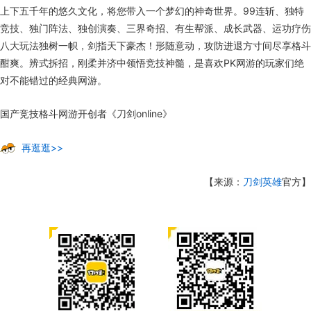
上下五千年的悠久文化，将您带入一个梦幻的神奇世界。
99
连斩、独特
竞技、独门阵法、独创演奏、三界奇招、有生帮派、成长武器、运功疗伤
八大玩法独树一帜，剑指天下豪杰！形随意动，攻防进退方寸间尽享格斗
酣爽。辨式拆招，刚柔并济中领悟竞技神髓，是喜欢
PK
网游的玩家们绝
对不能错过的经典网游。
国产竞技格斗网游开创者《刀剑
online
》
再逛逛>>
【来源：
刀剑英雄
官方】