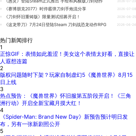
《愚灵》登陆Steam正式推出 手绘和风横版刀剑动作
2026-07-23
《赛博朋克2077》时停霰弹刀剑手炮流分享
2026-07-08
《刀剑怀旧重铸版》限量测试招募开启！
2026-06-25
《这龙带刀》7月24日登陆Steam 刀剑战恐龙动作RPG
2026-06-24
热门新闻排行
1
正惊GIF：表情如此羞涩！美女这个表情太好看，直接让
人遐想连篇
2
版权问题随时下架？玩家自制虚幻5《魔兽世界》8月15
日上线
3
热点预告：《魔兽世界》怀旧服第五阶段开启！《三角
洲行动》开启全新宝藏月摸大红！
4
《Spider-Man: Brand New Day》新预告预计明日发
布，另有一张新剧照公开
5