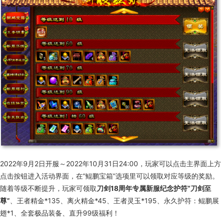
2022年
9
月
2
日开服～
2022
年
10
月
31
日
24:00
，玩家可以点击主界面上方
点击按钮进入活动界面，在“鲲鹏宝箱”选项里可以领取对应等级的奖励。
随着等级不断提升，玩家可领取
刀剑
18
周年专属新服纪念护符“刀剑至
尊”
、王者精金
*135
、离火精金
*45
、王者灵玉
*195
、永久护符：鲲鹏展
翅
*1
、全套极品装备、直升
99
级福利！