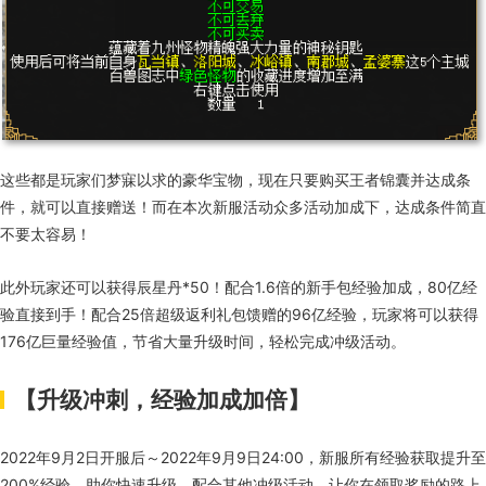
这些都是玩家们梦寐以求的豪华宝物，现在只要购买王者锦囊并达成条
件，就可以直接赠送！而在本次新服活动众多活动加成下，达成条件简直
不要太容易！
此外玩家还可以获得辰星丹
*50
！配合
1.6
倍的新手包经验加成，
80
亿经
验直接到手！配合
25
倍超级返利礼包馈赠的
96
亿经验，玩家将可以获得
176
亿巨量经验值，节省大量升级时间，轻松完成冲级活动。
【升级冲刺，经验加成加倍】
2022年
9
月
2
日开服后～
2022
年
9
月
9
日
24:00
，新服所有经验获取提升至
200%
经验，助你快速升级，配合其他冲级活动，让你在领取奖励的路上