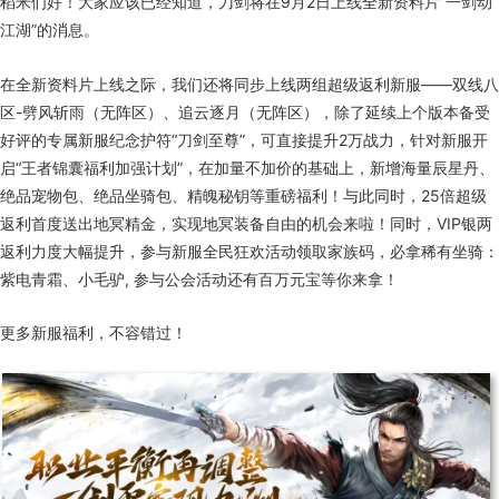
稻米们好！大家应该已经知道，刀剑将在
9
月
2
日上线全新资料片“一剑动
江湖”的消息。
在全新资料片上线之际，我们还将同步上线两组超级返利新服——双线八
区
-
劈风斩雨（无阵区）、追云逐月（无阵区），除了延续上个版本备受
好评的专属新服纪念护符
“
刀剑至尊
”
，可直接提升
2
万战力，针对新服开
启
“
王者锦囊福利加强计划
”
，在加量不加价的基础上，新增海量辰星丹、
绝品宠物包、绝品坐骑包、精魄秘钥等重磅福利！与此同时，
25
倍超级
返利首度送出地冥精金，实现地冥装备自由的机会来啦！同时，
VIP
银两
返利力度大幅提升，参与新服全民狂欢活动领取家族码，必拿稀有坐骑：
紫电青霜、小毛驴
,
参与公会活动还有百万元宝等你来拿！
更多新服福利，不容错过！