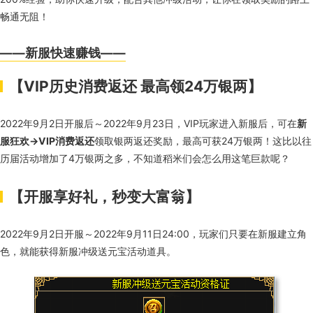
畅通无阻！
——新服快速赚钱——
【
VIP
历史消费返还 最高领
24
万银两】
2022年
9
月
2
日开服后～
2022
年
9
月
23
日，
VIP
玩家进入新服后，可在
新
服狂欢→
VIP
消费返还
领取银两返还奖励，最高可获
24
万银两！这比以往
历届活动增加了
4
万银两之多，不知道稻米们会怎么用这笔巨款呢？
【开服享好礼，秒变大富翁】
2022年
9
月
2
日开服～
2022
年
9
月
11
日
24:00
，玩家们只要在新服建立角
色，就能获得新服冲级送元宝活动道具。