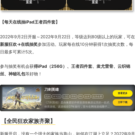
【每天在线抽
iPad
王者四件套】
2022年
9
月
2
日开服～
2022
年
9
月
22
日，等级达到
80
级以上的玩家，可在
新服狂欢→在线抽奖
参加活动。玩家每在线
10
分钟获得
1
次抽奖次数，每
日最多可累计
5
次。
参与抽奖有机会获
得
iPad
（
256G
）、王者四件套、蚩尤雷骨、云织锦
丝、神秘礼包
等好物！
刀剑英雄
查看更多
武侠
半写实
2.5D
即时
PK
副本
道具收费
怀旧
《刀剑英雄》是由像素软件研发搜狐畅游运营的一款武
立即下载
侠类游戏。该游戏在07年发行，至今在网络游戏圈子
里已经成了一代经典。华丽的技能，创意的连招，自制
的武器，这些新颖的元素为玩家们创造了一个神奇的世
界。
【全民狂欢家族齐聚】
新服开启，没有一个强大的家族当靠山，如何在江湖上立足？
2022
年
9
月