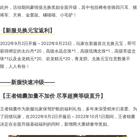
此外，活动期间豪情值兑换奖励全面升级，其中包括稀有坐骑四只耳、猪
将军、天将、金栗鼠、橘喵喵、小毛驴！
【新服兑换元宝返利】
2022年
9
月
2
日开服～
2022
年
9
月
23
日，玩家在新服首次兑换元宝，即可
获得绑定的太白丹
*20
，高级水晶念珠
*1
，高级琉璃念珠
*1
，高级菩提念
珠
*1
以及金龙精元
*20
、岩龙精元
*20
，青龙胆。兑换元宝任意数量不
限，人人有份！
——新服快速冲级——
【王者锦囊加量不加价 尽享超爽等级直升】
王者锦囊作为新服玩家保驾护航的福利礼包，多年来深受稻米们喜爱。为
了回馈玩家，在
2022
年
9
月
2
日开服后～
2022
年
10
月
1
日期间，王者锦囊
决定在全面升级基础福利的同时，新增两大重磅奢华奖励。