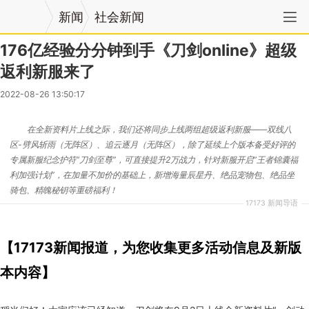
新闻
社会新闻
176亿经验分分钟到手《刀剑online》超级
返利新服来了
2022-08-26 13:50:17
在全新资料片上线之际，我们还将同步上线两组超级返利新服——双线八
区-劈风斩雨（无阵区）、追云逐月（无阵区），除了延续上个版本备受好评的
专属新服纪念护符“刀剑至尊”，可直接提升2万战力，针对新服开启“王者锦囊福
利加强计划”，在加量不加价的基础上，新增海量辰星丹、绝品宠物包、绝品坐
骑包、精魄秘钥等重磅福利！
17173 新闻导语
【17173新闻报道，为您收集更多活动信息及新版
本内容】