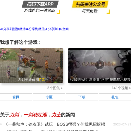
分享到新浪微博
分享到微信
分享到QQ空间
t
w
z
我想了解这个游戏：
刀剑英雄截图
(10)
《刀剑英雄》新职业“巫灵”技能展示视频
3个图集 »
141个视频 »
官网
专区
下载
礼包
关于
刀剑
，
一剑动江湖
，
力士
的新闻
《一盏秋声：锦衣卫》试玩：BOSS很强？但我见招拆招
2026-07-31