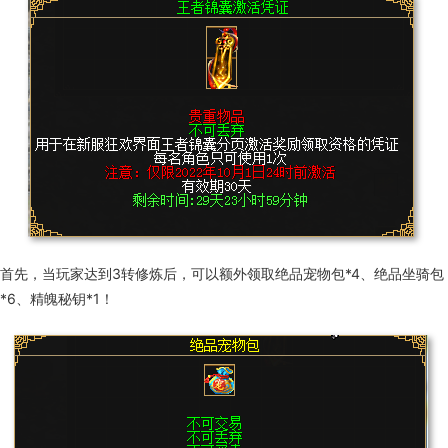
首先，当玩家达到
3
转修炼后，可以额外领取绝品宠物包
*4
、绝品坐骑包
*6
、精魄秘钥
*1
！