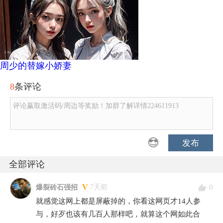
周少的替嫁小娇妻
8
条评论
评论赢取激活码/周边等奖励！加群了解详情224611913
发布
全部评论
V
0
7天前
爆裂砖石强招
就感觉这网上都是屏蔽掉的，你看这网页才14人参
与，好歹也该有几百人那样吧，就算这个网如此合