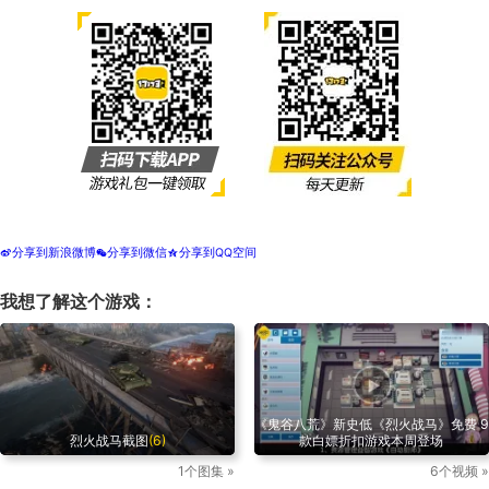
分享到新浪微博
分享到微信
分享到QQ空间
t
w
z
我想了解这个游戏：
《鬼谷八荒》新史低《烈火战马》免费 9
烈火战马截图
(6)
款白嫖折扣游戏本周登场
1个图集 »
6个视频 »