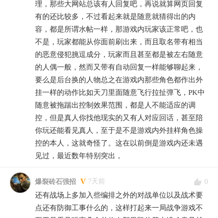
理，那些大网站总该有人回复吧，再说就算网页回复
有的还比较多，不过看起来就是随意就猜得出的内
容，都是所谓水帖一样，那游戏内玩家该正常吧，也
不是，玩家都能从你面前刷出来，而且取名带有相当
的恶意侵犯挑逗成分，玩家而且甚至都是被左右随意
的人偶一般，然而又带有自动回复一样能够聊起来，
要么是后台换的人物总之在游戏内那些角色都作出外
挂一样的动作比如天刀里面随意飞行拉扯弹飞，PK中
随意被拖踹出控制效果范围，都是人不能适应的调
控，但是真人你找他现实的又有人对应回话，甚至陪
你玩还能看见真人，至于是不是游戏内外挂样角色操
控的本人，这就奇怪了。这在以前倒是游戏内还未遇
见过，最近数年特别突出，
V
0
7天前
爆裂砖石强招
还有战场上多加入些编排之外的对战单位以及战术要
点还有防御工事什么的，这样打起来一局战争游戏不