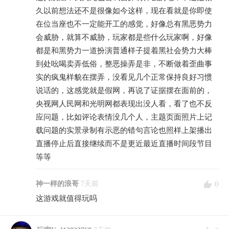
久以前想法还不是很像如今这样，现在看就是你即使
在位当座也不一定能开工的感觉，好像总有黑恶势力
会威胁，就算不威胁，玩家都是些什么玩家啊，好像
都是和黑势力一道扮演普通样子提着黑社会势力大棒
到处吆喝卖弄低俗，整恶操弄是非，不断做着歪曲事
实的疯鬼样貌在摆弄，没看见几个正常保持良好习惯
说话的，这感觉就是假网，再说了证据摆在面前的，
央视网人民网和光明网都表现出没人看，看了也不反
应问题，比如评论表情没几个人，主题页面照片上记
载问题的实景录制有示恶的错句言论也照样上架播出
直播停止后直接继续而不是更近最近直播时间段节目
等等
0
神一样的浪哥
7天前
这游戏就值得玩吗