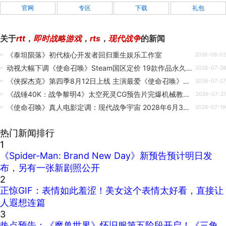
官网
专区
下载
礼包
关于
rtt
，
即时战略游戏
，
rts
，
现代战争
的新闻
《泰坦陨落》初代核心开发者回归重生娱乐工作室
2026-08-02
动视大幅下调《使命召唤》Steam国区定价 19款作品永久降价
2026-07-28
《侠探杰克》第四季8月12日上线 主演最爱《使命召唤》游戏
2026-07-27
《战锤40K：战争黎明4》太空死灵CG预告片完爆机械教，但我依然最爱兽人版预告。
2026-07-21
《使命召唤》真人电影定调：现代战争宇宙 2028年6月30日上映
2026-07-19
热门新闻排行
1
《Spider-Man: Brand New Day》新预告预计明日发
布，另有一张新剧照公开
2
正惊GIF：表情如此羞涩！美女这个表情太好看，直接让
人遐想连篇
3
热点预告：《魔兽世界》怀旧服第五阶段开启！《三角