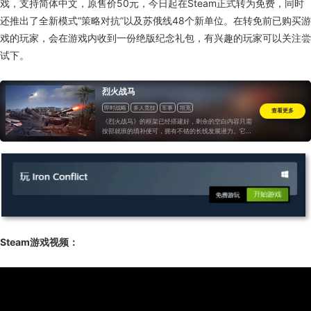
戏，支持简体中文，原售价50元，今日起在Steam正式转为免费，同时
还推出了全新模式“策略对抗”以及苏俄线48个新单位。在转免前已购买游
戏的玩家，会在游戏内收到一份绝版纪念礼包，有兴趣的玩家可以关注尝
试下。
烈火战马
即时战略
多人竞技
军事
坦克
查看更多
《烈火战马》的框架已经搭建好，剩余的空白内容只需
按部就班的填补便可，拥有不错的长线发展潜力。它为
国产游戏的发展开拓了一个新的思路，同时也是如今市
面上不可多得的优质国产游戏。
Steam游戏视频：