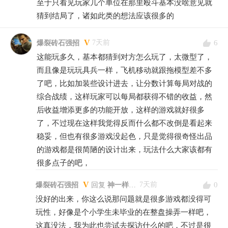
至于只看见玩家几个单位在那里殴斗基本没啥意见就
猜到结局了，诸如此类的想法应该很多的
V
6
7天前
爆裂砖石强招
这能玩多久，基本都猜到对方怎么玩了，太微型了，
而且像是玩玩具兵一样，飞机移动就跟拖模型差不多
了吧，比如加装些设计进去，让分数计算每局对战的
综合战绩，这样玩家可以每局都获得不错的收益，然
后收益增添更多的功能开放，这样的游戏就好很多
了，不过现在这样我觉得反而什么都不改倒是看起来
稳妥，但也有很多游戏没起色，只是觉得很奇怪出品
的游戏都是很简陋的设计出来，玩法什么大家该都有
很多点子的吧，
V
0
7天前
爆裂砖石强招
回复
神一样的浪哥
没好的出来，你这么说那问题就是很多游戏都没得可
玩性，好像是个小学生未毕业的在整盘操弄一样吧，
这真没法，我为此也尝试去探访什么的吧，不过是很