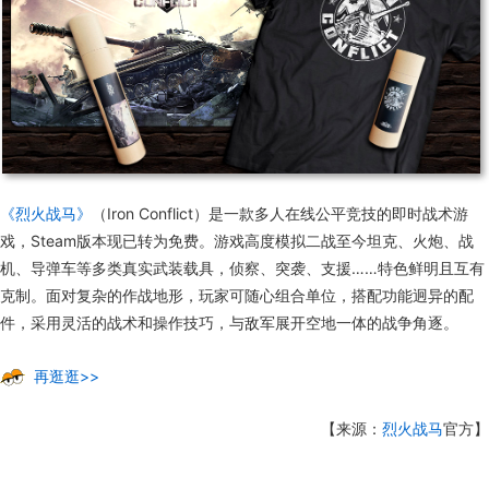
《烈火战马》
（Iron Conflict）是一款多人在线公平竞技的即时战术游
戏，Steam版本现已转为免费。游戏高度模拟二战至今坦克、火炮、战
机、导弹车等多类真实武装载具，侦察、突袭、支援……特色鲜明且互有
克制。面对复杂的作战地形，玩家可随心组合单位，搭配功能迥异的配
件，采用灵活的战术和操作技巧，与敌军展开空地一体的战争角逐。
再逛逛>>
【来源：
烈火战马
官方】