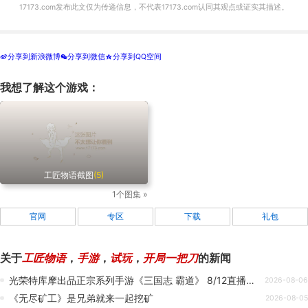
17173.com发布此文仅为传递信息，不代表17173.com认同其观点或证实其描述。
分享到新浪微博
分享到微信
分享到QQ空间
t
w
z
我想了解这个游戏：
工匠物语截图
(5)
1个图集 »
官网
专区
下载
礼包
关于
工匠物语
，
手游
，
试玩
，
开局一把刀
的新闻
光荣特库摩出品正宗系列手游《三国志 霸道》 8/12直播消息预告 宣布最新强档内容
2026-08-06
《无尽矿工》是兄弟就来一起挖矿
2026-08-05