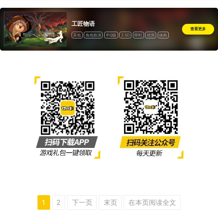
工匠物语
查看更多
其他
角色扮演
半Q版
2.5D
即时
经营
休闲
1
2
下一页
末页
在本页阅读全文