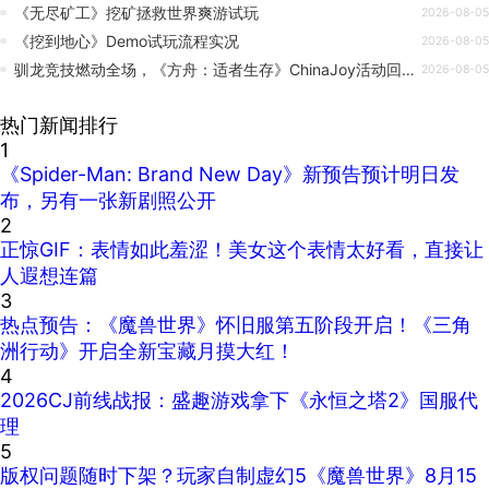
《无尽矿工》挖矿拯救世界爽游试玩
2026-08-05
《挖到地心》Demo试玩流程实况
2026-08-05
驯龙竞技燃动全场，《方舟：适者生存》ChinaJoy活动回顾
2026-08-05
热门新闻排行
1
《Spider-Man: Brand New Day》新预告预计明日发
布，另有一张新剧照公开
2
正惊GIF：表情如此羞涩！美女这个表情太好看，直接让
人遐想连篇
3
热点预告：《魔兽世界》怀旧服第五阶段开启！《三角
洲行动》开启全新宝藏月摸大红！
4
2026CJ前线战报：盛趣游戏拿下《永恒之塔2》国服代
理
5
版权问题随时下架？玩家自制虚幻5《魔兽世界》8月15