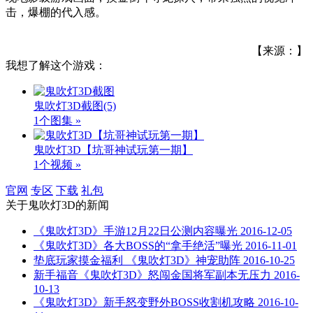
击，爆棚的代入感。
【来源：】
我想了解这个游戏：
鬼吹灯3D截图
(5)
1个图集 »
鬼吹灯3D【坑哥神试玩第一期】
1个视频 »
官网
专区
下载
礼包
关于
鬼吹灯3D
的新闻
《鬼吹灯3D》手游12月22日公测内容曝光
2016-12-05
《鬼吹灯3D》各大BOSS的“拿手绝活”曝光
2016-11-01
垫底玩家摸金福利 《鬼吹灯3D》神宠助阵
2016-10-25
新手福音《鬼吹灯3D》怒闯金国将军副本无压力
2016-
10-13
《鬼吹灯3D》新手怒变野外BOSS收割机攻略
2016-10-