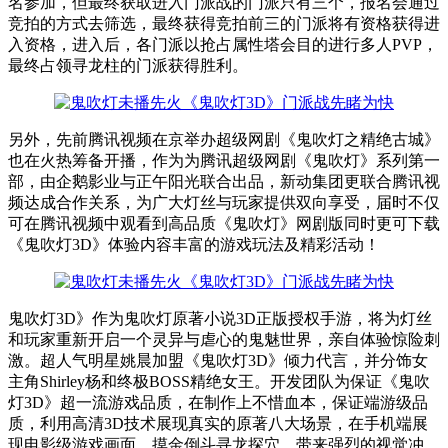
名参加，但最终获取进入门派战的门派只有三个，报名会通过
竞拍的方式去筛选，最终获得竞拍前三的门派将有资格获得进
入资格，进入后，各门派以抢占属性塔会目的进行多人PVP，
最终占领寻龙柱的门派获得胜利。
另外，先前腾讯视频在京举办超级网剧《鬼吹灯之精绝古城》
也在火热筹备开播，作为为腾讯超级网剧《鬼吹灯》系列第一
部，由企鹅影业与正午阳光联合出品，新动集团更联合腾讯视
频达成合作关系，为广大灯丝与玩家提供双向享受，届时不仅
可在腾讯视频中观看到高品质《鬼吹灯》网剧版同时更可下载
《鬼吹灯3D》体验内容丰富的游戏玩法及精彩活动！
鬼吹灯3D》作为鬼吹灯原著小说3D正版授权手游，将为灯丝
和玩家重新开启一个灵异与虐心的鬼魅世界，亲自体验惊险刺
激。超人气明星姚晨加盟《鬼吹灯3D》倾力代言，并分饰女
主角Shirley杨和终极BOSS精绝女王。开发团队为保证《鬼吹
灯3D》超一流游戏品质，在制作上不惜血本，保证端游级品
质，利用高清3D技术展现真实的原著八大场景，在手机端展
现电影级游戏画面，摸金倒斗寻龙探穴，带来强烈的视觉冲