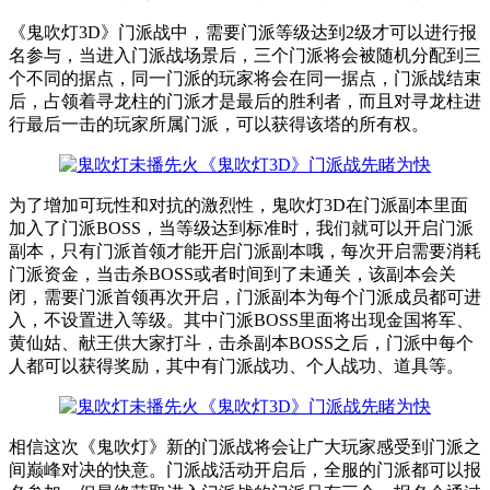
《鬼吹灯3D》门派战中，需要门派等级达到2级才可以进行报
名参与，当进入门派战场景后，三个门派将会被随机分配到三
个不同的据点，同一门派的玩家将会在同一据点，门派战结束
后，占领着寻龙柱的门派才是最后的胜利者，而且对寻龙柱进
行最后一击的玩家所属门派，可以获得该塔的所有权。
为了增加可玩性和对抗的激烈性，鬼吹灯3D在门派副本里面
加入了门派BOSS，当等级达到标准时，我们就可以开启门派
副本，只有门派首领才能开启门派副本哦，每次开启需要消耗
门派资金，当击杀BOSS或者时间到了未通关，该副本会关
闭，需要门派首领再次开启，门派副本为每个门派成员都可进
入，不设置进入等级。其中门派BOSS里面将出现金国将军、
黄仙姑、献王供大家打斗，击杀副本BOSS之后，门派中每个
人都可以获得奖励，其中有门派战功、个人战功、道具等。
相信这次《鬼吹灯》新的门派战将会让广大玩家感受到门派之
间巅峰对决的快意。门派战活动开启后，全服的门派都可以报