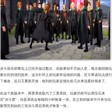
决斗俱乐部事实上已经开放过数次，但效果却不尽如人意，每次都招致玩
家社区的强烈批评。这次针对之前玩家所诟病的问题，官方将该玩法进行
了修改，近日又重新开放，收到的玩家反馈比前几次来说要好很多了。
在这个新版本中，两票系统取代了三票系统。玩家仍然可以用宝石来
买“决斗票”，但是系统会每隔四小时恢复一张。在之前的版本中只有当玩
家用完初始的三张决斗票后系统才恢复一张。