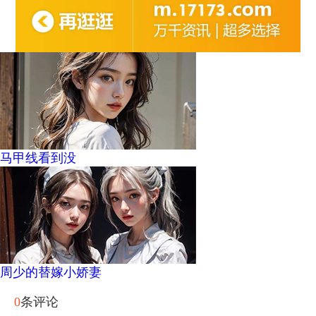
马甲线看到没
周少的替嫁小娇妻
0
条评论