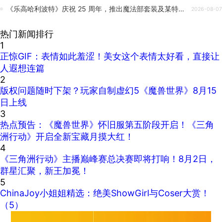
《乐高哈利波特》庆祝 25 周年，推出魔法部套装及某特定角色的首款人仔
2026-08-07
热门新闻排行
1
正惊GIF：表情如此羞涩！美女这个表情太好看，直接让
人遐想连篇
2
版权问题随时下架？玩家自制虚幻5《魔兽世界》8月15
日上线
3
热点预告：《魔兽世界》怀旧服第五阶段开启！《三角
洲行动》开启全新宝藏月摸大红！
4
《三角洲行动》主播巅峰赛总决赛即将打响！8月2日，
群星汇聚，新王加冕！
5
ChinaJoy小姐姐精选：绝美ShowGirl与Coser大赏！
（5）