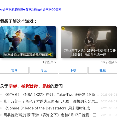
分享到新浪微博
分享到微信
分享到QQ空间
t
w
z
我想了解这个游戏：
《霍格沃茨之遗》25分钟实机视频公开
哈利波特：霍格沃茨的秘密截图
(6)
场景设计与战斗系统一窥
1个图集 »
16个视频 »
官网
专区
下载
礼包
关于
手游
，
哈利波特
，
冒险
的新闻
《GTA 6》《NBA 2K27》在列，Take-Two 正研发 29 款游戏
2026-08-08
几十万养一个角色？本以为三国杀已无敌，没想到它兄弟更是“高手”！
2026-08-08
《Sphere 3: Rage of the Devastator》周末限时加成
2026-08-08
网易首款“吃打撤”手游《雾海之下》定档8月17日首测：三人小队狩猎魔物搜宝撤离
2026-08-08