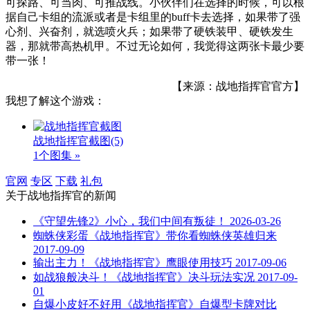
可探路、可当肉、可推战线。小伙伴们在选择的时候，可以根
据自己卡组的流派或者是卡组里的buff卡去选择，如果带了强
心剂、兴奋剂，就选喷火兵；如果带了硬铁装甲、硬铁发生
器，那就带高热机甲。不过无论如何，我觉得这两张卡最少要
带一张！
【来源：战地指挥官官方】
我想了解这个游戏：
战地指挥官截图
(5)
1个图集 »
官网
专区
下载
礼包
关于
战地指挥官
的新闻
《守望先锋2》小心，我们中间有叛徒！
2026-03-26
蜘蛛侠彩蛋《战地指挥官》带你看蜘蛛侠英雄归来
2017-09-09
输出主力！《战地指挥官》鹰眼使用技巧
2017-09-06
如战狼般决斗！《战地指挥官》决斗玩法实况
2017-09-
01
自爆小皮好不好用《战地指挥官》自爆型卡牌对比