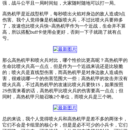
强，战斗公平且一局时间短，大家随时随地可以打一局。
高热机甲是近战型机甲，每秒喷出火焰对身边的敌人造成9点
伤害。我个人觉得像是机械版喷火兵，不过比喷火兵要帅多
了，攻速也比喷火兵快~高热机甲作为一个近战，生命并不算
高，所以搭配buff卡使用会更好，否则一下子就跪了就有点
亏。
那么高热机甲和喷火兵对比，哪个性价比更高呢？高热机甲的
生命比喷火兵高一点点，但是作为一个近战来说还是比较脆
的；喷火兵是直线型伤害，而高热机甲是对身边敌人造成伤
害，很难说哪一个的伤害范围大一些；高热机甲的攻击并没有
喷火兵高，不过高热机甲的攻速比喷火兵要快1S，如果按照
2S伤害来看的话，高热机甲比喷火兵的伤害要高一点点；但
同时，高热机甲只能召唤2个单位，而喷火兵是三个哟。
总的来说，我个人觉得喷火兵和高热机甲是差不多的两张卡，
它们不会是卡组里的核心卡，但是是必不可少的小兵卡，它们