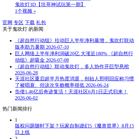
鬼吹灯3D【坑哥神试玩第一期】
1个视频 »
官网
专区
下载
礼包
关于
鬼吹灯
的新闻
《超自然行动组》拉动巨人半年净利暴增，鬼吹灯联动
版本助力暑期
2026-07-10
巨人网络上半年净利润破20亿 大涨近180% 《超自然行
动组》超吸金
2026-07-08
《超自然行动组》联动鬼吹灯，多人协作开巨型悬棺
2026-06-28
天涯社区重启超半月热度消退，创始人邢明回应称习惯
了被唱衰、但这次失败概率很低
2026-06-24
负债1.46亿后奇迹复活！天涯社区6月1日正式归来！
2026-06-02
热门新闻排行
1
版权问题随时下架？玩家自制虚幻5《魔兽世界》8月15
日上线
2