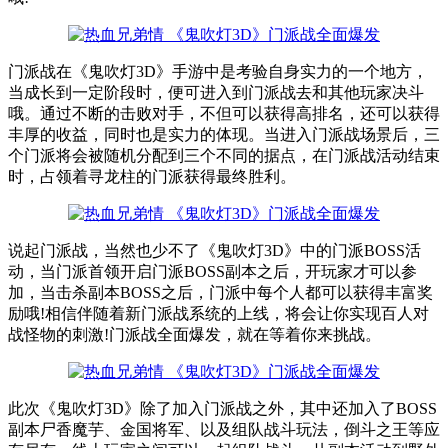
门派战在《鬼吹灯3D》手游中是考验自身实力的一个地方，
当成长到一定阶段时，便可进入到门派战去和其他玩家决斗
哦。通过不断的击败对手，不但可以获得高排名，还可以获得
丰厚的收益，同时也是实力的体现。当进入门派战场景后，三
个门派将会被随机分配到三个不同的据点，在门派战活动结束
时，占领着寻龙柱的门派获得最终胜利。
说起门派战，当然也少不了《鬼吹灯3D》中的门派BOSS活
动，当门派首领开启门派BOSS副本之后，开玩家才可以参
加，当击杀副本BOSS之后，门派中每个人都可以获得丰富奖
励哦!相信伴随着新门派战系统的上线，将会让你实现百人对
战怪物的刺激!门派战全面爆发，就在等着你来挑战。
此次《鬼吹灯3D》除了加入门派战之外，其中还加入了BOSS
副本尸香魔芋、金国将军、以及组队战斗玩法，倒斗之王等应