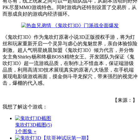
有尽有，线上玩家之间可以一起组队战斗，从副本活动到野外
PK尽显MMO游戏特色。同时游戏内还特别设置了交易所，从
而形成良好的游戏内经济循环。
《鬼吹灯3D》作为鬼吹灯原著小说3D正版授权手游，将为灯
丝和玩家重新开启一个灵异与虐心的鬼魅世界，亲自体验惊险
刺激。超人气明星姚晨加盟《鬼吹灯3D》倾力代言，并分饰
女主角Shirley杨和终极BOSS精绝女王。开发团队为保证《鬼
吹灯3D》超一流游戏品质，在制作上不惜血本，保证端游级
品质，利用高清3D技术展现真实的原著八大场景，在手机端
展现电影级游戏画面，摸金倒斗寻龙探穴，带来强烈的视觉冲
击，爆棚的代入感。
【来源：】
我想了解这个游戏：
鬼吹灯3D截图
(5)
1个图集 »