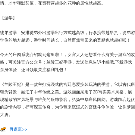
情、才华和默契值，花费荷露越多的花种的属性就越高。
【游学】
徒弟游学：安排徒弟外出游学出行方式越高级，行李携带越昂贵，徒弟游
学住的地方越远，游学时间越长，自然而然带回来的奖励也就越好啦！
今天的庄园系统介绍就到这里啦！，女官大人还想看什么有关于游戏的攻
略，可关注官方公众号：兰陵王妃手游，发送信息告诉小编哦.下载游戏
亲身体验，还可领取关注福利礼包！
《兰陵王妃》是一款主打沉浸式的宫廷恋爱换装玩法的手游，它以古代唐
朝为背景，融汇了中华传统之美。游戏画面采用了2D写实美术风格，展
现精致的古风场景与唯美的服饰妆容，弘扬中华唐风国韵。游戏跌宕起伏
的剧情内容，抒写深宫传奇，为你带来沉浸式的宫廷斗争体验，让你梦回
大唐。
再逛逛>>