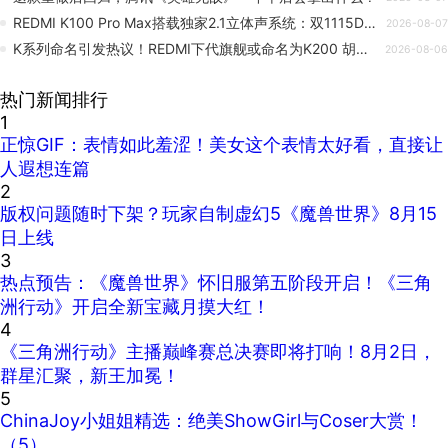
REDMI K100 Pro Max搭载独家2.1立体声系统：双1115D+1620低音炮
2026-08-07
K系列命名引发热议！REDMI下代旗舰或命名为K200 胡馨心：K110有点怪
2026-08-06
热门新闻排行
1
正惊GIF：表情如此羞涩！美女这个表情太好看，直接让
人遐想连篇
2
版权问题随时下架？玩家自制虚幻5《魔兽世界》8月15
日上线
3
热点预告：《魔兽世界》怀旧服第五阶段开启！《三角
洲行动》开启全新宝藏月摸大红！
4
《三角洲行动》主播巅峰赛总决赛即将打响！8月2日，
群星汇聚，新王加冕！
5
ChinaJoy小姐姐精选：绝美ShowGirl与Coser大赏！
（5）