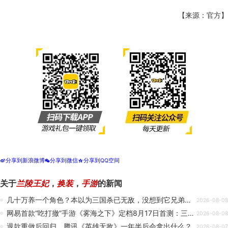
【来源：官方】
分享到新浪微博
分享到微信
分享到QQ空间
t
w
z
关于
兰陵王妃
，
换装
，
手游
的新闻
几十万养一个角色？本以为三国杀已无敌，没想到它兄弟更是“高手”！
2026-08-08
网易首款“吃打撤”手游《雾海之下》定档8月17日首测：三人小队狩猎魔物搜宝撤离
2026-08-08
退款重做后回归，腾讯《英雄无敌》一年半后会拿出什么？
2026-08-07