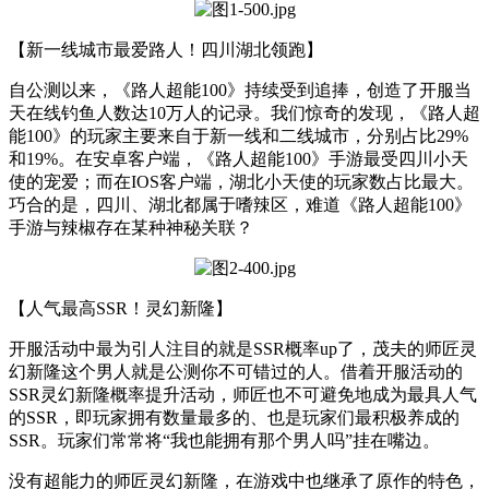
【新一线城市最爱路人！四川湖北领跑】
自公测以来，《路人超能100》持续受到追捧，创造了开服当
天在线钓鱼人数达10万人的记录。我们惊奇的发现，《路人超
能100》的玩家主要来自于新一线和二线城市，分别占比29%
和19%。在安卓客户端，《路人超能100》手游最受四川小天
使的宠爱；而在IOS客户端，湖北小天使的玩家数占比最大。
巧合的是，四川、湖北都属于嗜辣区，难道《路人超能100》
手游与辣椒存在某种神秘关联？
【人气最高SSR！灵幻新隆】
开服活动中最为引人注目的就是SSR概率up了，茂夫的师匠灵
幻新隆这个男人就是公测你不可错过的人。借着开服活动的
SSR灵幻新隆概率提升活动，师匠也不可避免地成为最具人气
的SSR，即玩家拥有数量最多的、也是玩家们最积极养成的
SSR。玩家们常常将“我也能拥有那个男人吗”挂在嘴边。
没有超能力的师匠灵幻新隆，在游戏中也继承了原作的特色，