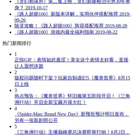
《灵幻相谈所》第二集上映，灵幻新隆根治宅男30年单
身？
2019-10-17
《路人超能100》新版本详解，实用伙伴搭配推荐
2019-
09-26
除灵攻略！《路人超能100》阵容搭配推荐
2019-08-28
《路人超能100》游戏内最全福利指南
2019-08-22
热门新闻排行
1
正惊GIF：表情如此羞涩！美女这个表情太好看，直接
让人遐想连篇
2
版权问题随时下架？玩家自制虚幻5《魔兽世界》8月15
日上线
3
热点预告：《魔兽世界》怀旧服第五阶段开启！《三角
洲行动》开启全新宝藏月摸大红！
4
《Spider-Man: Brand New Day》新预告预计明日发布，
另有一张新剧照公开
5
《三角洲行动》主播巅峰赛总决赛即将打响！8月2日，