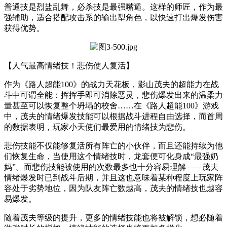
普通技是烈盐乱舞，必杀技是最强嘴遁。这样的师匠，作为最
强辅助，适合搭配攻击系的输出型角色，以快速打出爆发伤害
获得优势。
【人气最高情绪技！悲伤使人复活】
作为《路人超能100》的战力天花板，影山茂夫的超能力在战
斗中可谓全能：挥挥手即可消除恶灵，悲伤爆发出来的温柔力
量甚至可以恢复整个坍塌的校舍……在《路人超能100》游戏
中，茂夫的情绪爆发技能可以根据战斗进程自由选择，而首周
的数据表明，玩家小天使们最爱用的情绪技为悲伤。
悲伤技能不仅能够复活所有阵亡的小伙伴，而且还能持续为他
们恢复生命，当使用这个情绪技时，龙套便可化身成“最强奶
妈”。而悲伤技能被使用的次数最多也十分容易理解——茂夫
情绪爆发时已到战斗后期，并且这也意味着某种程度上玩家阵
容处于劣势地位，因为队友阵亡数越高，茂夫的情绪技也越容
易爆发。
随着茂夫等级的提升，更多的情绪技能也将被解锁，想必随着