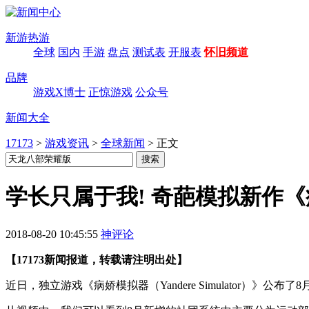
新游热游
全球
国内
手游
盘点
测试表
开服表
怀旧频道
品牌
游戏X博士
正惊游戏
公众号
新闻大全
17173
>
游戏资讯
>
全球新闻
>
正文
学长只属于我! 奇葩模拟新作
2018-08-20 10:45:55
神评论
【17173新闻报道，转载请注明出处】
近日，独立游戏《病娇模拟器（Yandere Simulator