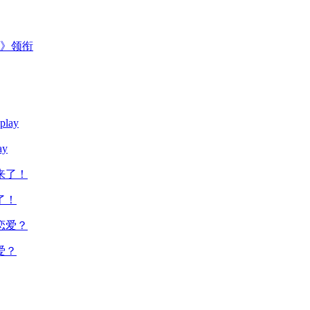
主》领衔
y
了！
爱？