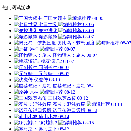
热门测试游戏
三国大领主
08-06
七日世界
08-06
失控进化
08-06
诡影藏锋
08-07
奥比岛：梦想国度
08-0
远征
08-07
怪物猎人：旅人
08-07
桃花源记2
08-07
问剑长生
08-07
元气骑士
08-07
伏魔传
08-10
盗墓笔记：启程
08-11
原神
08-12
三国戏英杰传
08-12
苍翼：混沌效应
08-13
诺亚传说口袋版
08-13
仙山小农
08-14
QQ炫舞2
08-15
雾海之下
08-17