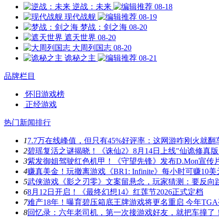
逆战：未来
08-18
现代战舰
08-19
梦战：剑之海
08-20
遮天世界
08-20
大周列国志
08-20
诡秘之主
08-21
品牌栏目
怀旧游戏榜
正经游戏
热门新闻排行
1
7.7万在线峰值，但只有45%好评率：这网游咋刚火就翻
2
碧瑶复活之谜揭晓！《诛仙2》8月14日上线"仙诡修真版
3
紫发御姐驾驶红色机甲！《守望先锋》发布D.Mon宣传
4
赚真美金！玩撤离游戏《BR1: Infinite》每小时可赚10美
5
武侠游戏《影之刃零》文案留悬念，玩家猜测：要反向
6
8月12日开启！《最终幻想14》红莲节2026正式定档
7
难产18年！曝育碧压箱底王牌游戏将更名重启 今年TG
8
回忆录：六年老司机，第一次接游戏好友，就把车撞了