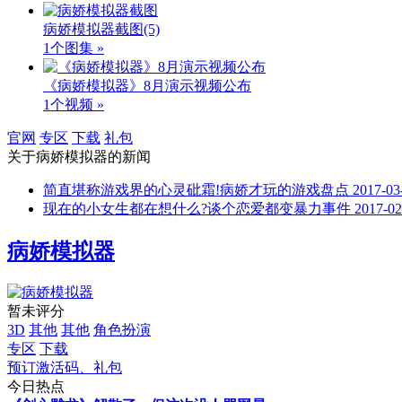
病娇模拟器截图
(5)
1个图集 »
《病娇模拟器》8月演示视频公布
1个视频 »
官网
专区
下载
礼包
关于
病娇模拟器
的新闻
简直堪称游戏界的心灵砒霜!病娇才玩的游戏盘点
2017-03
现在的小女生都在想什么?谈个恋爱都变暴力事件
2017-02
病娇模拟器
暂未评分
3D
其他
其他
角色扮演
专区
下载
预订激活码、礼包
今日热点