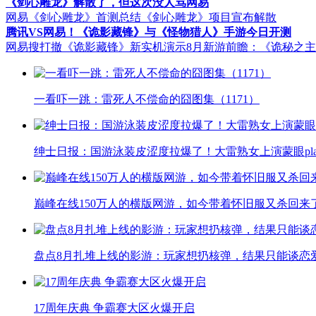
《剑心雕龙》解散了，但这次没人骂网易
网易《剑心雕龙》首测总结
《剑心雕龙》项目宣布解散
腾讯VS网易！《诡影藏锋》与《怪物猎人》手游今日开测
网易搜打撤《诡影藏锋》新实机演示
8月新游前瞻：《诡秘之
一看吓一跳：雷死人不偿命的囧图集（1171）
绅士日报：国游泳装皮涩度拉爆了！大雷熟女上演蒙眼pla
巅峰在线150万人的横版网游，如今带着怀旧服又杀回来
盘点8月扎堆上线的影游：玩家想扔核弹，结果只能谈恋
17周年庆典 争霸赛大区火爆开启