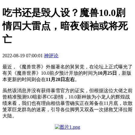
吃书还是毁人设？魔兽10.0剧
情四大雷点，暗夜领袖或将死
亡
2022-08-19 07:00:01
神评论
最近，《魔兽世界》外服著名的舅舅党，在论坛上正式曝光了
有关《魔兽世界》10.0前夕预计开放的时间为
10月25日
，新版
本更新的时间则会在
11月28日左右
。
虽然该消息并没有获得暴雪官方的证实，但根据这位大佬之前
曾精准预测9.0暗影界CG剧情，10.0新种族为小龙人的辉煌战
绩来看，我们也有理由相信暴雪确实正在筹备在11月底，吹散
笼罩巨龙群岛的迷雾，引导各位脚男又双叒一次拯救艾泽拉斯
大陆。