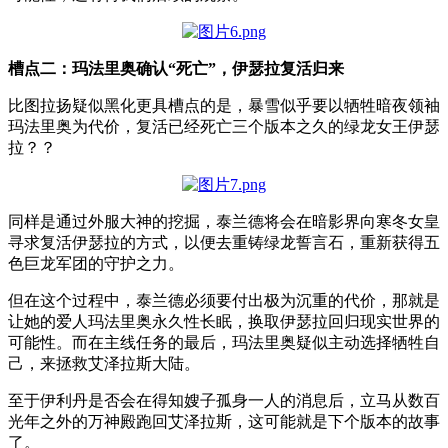
槽点二：玛法里奥确认“死亡”，伊瑟拉复活归来
比图拉扬疑似黑化更具槽点的是，暴雪似乎要以牺牲暗夜领袖
玛法里奥为代价，复活已经死亡三个版本之久的绿龙女王伊瑟
拉？？
同样是通过外服大神的挖掘，泰兰德将会在暗影界向寒冬女皇
寻求复活伊瑟拉的方式，以便去重铸绿龙誓言石，重新获得五
色巨龙军团的守护之力。
但在这个过程中，泰兰德必须要付出极为沉重的代价，那就是
让她的爱人玛法里奥永久性长眠，换取伊瑟拉回归现实世界的
可能性。而在主线任务的最后，玛法里奥疑似主动选择牺牲自
己，来拯救艾泽拉斯大陆。
至于伊利丹是否会在得知嫂子孤身一人的消息后，立马从数百
光年之外的万神殿跑回艾泽拉斯，这可能就是下个版本的故事
了。