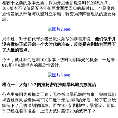
相较于之前的版本更新，作为开启全新魔兽时代的转折点，
10.0版本不仅仅是五色守护巨龙军团回归的新时代，也是魔兽
剧情发展从部落与联盟对立争霸，转变为跨阵营组队的重要标
志。
只不过，对于初代守护者已流失殆尽的暴雪来说，
他们似乎并
没有做好正式开启一个大时代的准备，反倒是在剧情方面埋下
了大量的雷点。
今天，就让我们趁着10.0版本上线时间刚曝光的机会，一起来
818那些充满槽点的新剧情设计。
槽点一：大范2.0？图拉扬密谋推翻暴风城贵族统治
范克里夫因为被拖欠工资，无奈叛出暴风城的故事，曾向我们
揭露过暴风城贵族与平民间近乎无法调和的矛盾，给了联盟玩
家留下了足够深刻的印象。而在10.0新剧情中，暴雪设计师似
乎已经在着手准备，上演大范讨薪记2.0的戏码了？