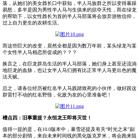
落，从她们的美女酋长口中获知，半人马族群之所以变得暴躁
易怒，多半是因为男性半人马与生俱来的掠夺天性，而在绿龙
的帮助下，以女性酋长为首的半人马部落将会放弃游牧信仰，
过上自力更生的农耕生活。
而这些巨大的改变，居然全都是因为数万年前，某头绿龙与某
个女性半人马相恋所促成的？？？
换言之，在巨龙群岛生活的半人马部落，她们身上甚至还流淌
地巨龙的血脉，也让女半人马们拥有比正常半人马更出色的魔
法天赋。
总之，请各位经历被红名半人马践踏致死的小伙伴，做好跟这
群雷打不动的红名野怪，化敌为友的心里准备吧！
槽点四：旧事重提？永恒龙王即将灭世！
值得一提的是，在10.0版本中，暴雪还提及有关“时光之末”副
本的部分剧情，来自未来时间线的黑化版克罗米，将会跑来阻