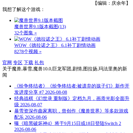
【编辑：庆余年】
我想了解这个游戏：
魔兽世界9.1版本截图
(13)
32个图集 »
WOW《德拉诺之王》 6.1补丁剧情动画
8278个视频 »
官网
专区
下载
礼包
关于
魔兽,暴雪,魔兽10.0,巨龙军团,剧情,图拉扬,玛法里奥
的新
闻
《纷争终结者》《纷争终结者:被遗弃的孩子们》新作开
发进度分享 #7
2026-08-08
经典战棋《幻世录 重制版》定档九月，画质光影全面升
级
2026-08-07
暴雪资深作曲家离职，曾创作《魔兽世界》等多款游戏
配乐
2026-08-06
曝《暗黑破坏神4》将于9月15日或18日登陆Switch 2
2026-08-06