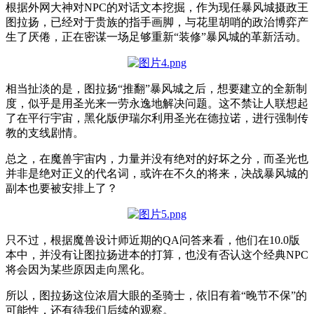
根据外网大神对NPC的对话文本挖掘，作为现任暴风城摄政王
图拉扬，已经对于贵族的指手画脚，与花里胡哨的政治博弈产
生了厌倦，正在密谋一场足够重新“装修”暴风城的革新活动。
相当扯淡的是，图拉扬“推翻”暴风城之后，想要建立的全新制
度，似乎是用圣光来一劳永逸地解决问题。这不禁让人联想起
了在平行宇宙，黑化版伊瑞尔利用圣光在德拉诺，进行强制传
教的支线剧情。
总之，在魔兽宇宙内，力量并没有绝对的好坏之分，而圣光也
并非是绝对正义的代名词，或许在不久的将来，决战暴风城的
副本也要被安排上了？
只不过，根据魔兽设计师近期的QA问答来看，他们在10.0版
本中，并没有让图拉扬进本的打算，也没有否认这个经典NPC
将会因为某些原因走向黑化。
所以，图拉扬这位浓眉大眼的圣骑士，依旧有着“晚节不保”的
可能性，还有待我们后续的观察。