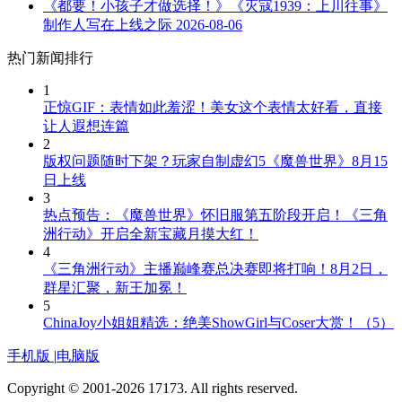
《都要！小孩子才做选择！》《灭寇1939：上川往事》
制作人写在上线之际
2026-08-06
热门新闻排行
1
正惊GIF：表情如此羞涩！美女这个表情太好看，直接
让人遐想连篇
2
版权问题随时下架？玩家自制虚幻5《魔兽世界》8月15
日上线
3
热点预告：《魔兽世界》怀旧服第五阶段开启！《三角
洲行动》开启全新宝藏月摸大红！
4
《三角洲行动》主播巅峰赛总决赛即将打响！8月2日，
群星汇聚，新王加冕！
5
ChinaJoy小姐姐精选：绝美ShowGirl与Coser大赏！（5）
手机版
|
电脑版
Copyright © 2001-2026 17173. All rights reserved.