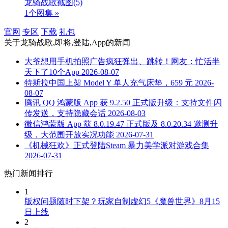
龙骑战歌截图
(5)
1个图集 »
官网
专区
下载
礼包
关于
龙骑战歌,即将,登陆,App
的新闻
大爷想用手机拍照广告疯狂弹出、跳转！网友：忙活半
天下了10个App
2026-08-07
特斯拉中国上架 Model Y 单人充气床垫，659 元
2026-
08-07
腾讯 QQ 鸿蒙版 App 获 9.2.50 正式版升级：支持文件闪
传发送，支持隐藏会话
2026-08-03
微信鸿蒙版 App 获 8.0.19.47 正式版及 8.0.20.34 邀测升
级，大范围开放实况功能
2026-07-31
《机械狂欢》正式登陆Steam 暴力美学派对游戏合集
2026-07-31
热门新闻排行
1
版权问题随时下架？玩家自制虚幻5《魔兽世界》8月15
日上线
2