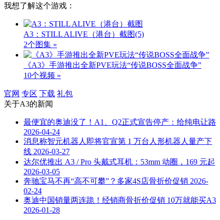
我想了解这个游戏：
A3：STILL ALIVE（港台）截图
(5)
2个图集 »
《A3》手游推出全新PVE玩法“传说BOSS全面战争”
10个视频 »
官网
专区
下载
礼包
关于
A3
的新闻
最便宜的奥迪没了！A1、Q2正式宣告停产：给纯电让路
2026-04-24
消息称智元机器人即将官宣第 1 万台人形机器人量产下
线
2026-03-27
达尔优推出 A3 / Pro 头戴式耳机：53mm 动圈，169 元起
2026-03-05
奔驰宝马不再“高不可攀”？多家4S店骨折价促销
2026-
02-24
奥迪中国销量两连跪！经销商骨折价促销 10万就能买A3
2026-01-28