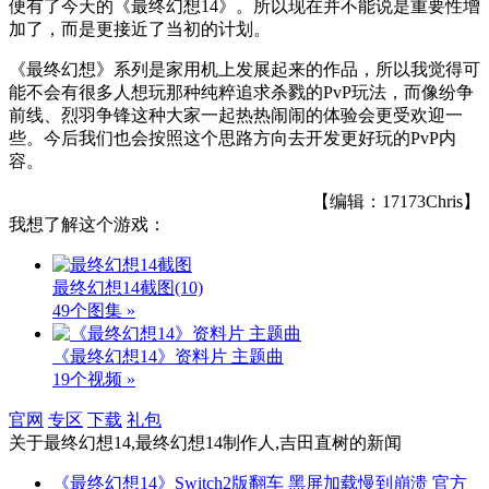
便有了今天的《最终幻想14》。所以现在并不能说是重要性增
加了，而是更接近了当初的计划。
《最终幻想》系列是家用机上发展起来的作品，所以我觉得可
能不会有很多人想玩那种纯粹追求杀戮的PvP玩法，而像纷争
前线、烈羽争锋这种大家一起热热闹闹的体验会更受欢迎一
些。今后我们也会按照这个思路方向去开发更好玩的PvP内
容。
【编辑：17173Chris】
我想了解这个游戏：
最终幻想14截图
(10)
49个图集 »
《最终幻想14》资料片 主题曲
19个视频 »
官网
专区
下载
礼包
关于
最终幻想14,最终幻想14制作人,吉田直树
的新闻
《最终幻想14》Switch2版翻车 黑屏加载慢到崩溃 官方