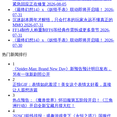
紧急回应正在修复
2026-08-05
《最终幻想14》x 《妖怪手表》联动即将开启喵！
2026-
07-31
沉迷副本两年才醒悟，只会打本的玩家永远不懂真正的
MMO
2026-07-31
FF14制作人称重制FF6等经典作需拆成更多章节
2026-
07-31
《最终幻想14》x 《妖怪手表》联动即将开启喵！
2026-
07-30
热门新闻排行
1
《Spider-Man: Brand New Day》新预告预计明日发布，
另有一张新剧照公开
2
正惊GIF：表情如此羞涩！美女这个表情太好看，直接
让人遐想连篇
3
热点预告：《魔兽世界》怀旧服第五阶段开启！《三角
洲行动》开启全新宝藏月摸大红！
4
2026CJ前线战报：盛趣游戏拿下《永恒之塔2》国服代