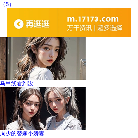
（5）
马甲线看到没
周少的替嫁小娇妻