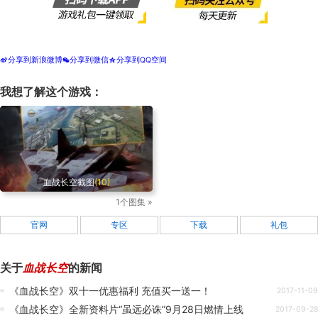
分享到新浪微博
分享到微信
分享到QQ空间
t
w
z
我想了解这个游戏：
血战长空截图
(10)
1个图集 »
官网
专区
下载
礼包
关于
血战长空
的新闻
《血战长空》双十一优惠福利 充值买一送一！
2017-11-09
《血战长空》全新资料片“虽远必诛”9月28日燃情上线
2017-09-28