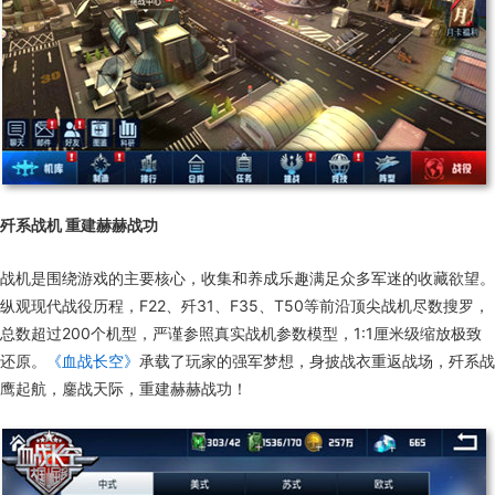
歼系战机 重建赫赫战功
战机是围绕游戏的主要核心，收集和养成乐趣满足众多军迷的收藏欲望。
纵观现代战役历程，F22、歼31、F35、T50等前沿顶尖战机尽数搜罗，
总数超过200个机型，严谨参照真实战机参数模型，1:1厘米级缩放极致
还原。
《血战长空》
承载了玩家的强军梦想，身披战衣重返战场，歼系战
鹰起航，鏖战天际，重建赫赫战功！