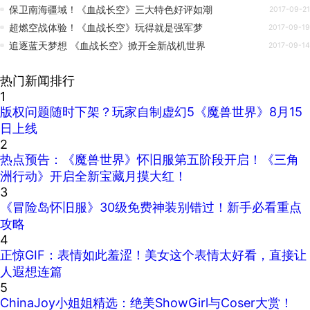
保卫南海疆域！《血战长空》三大特色好评如潮
2017-09-21
超燃空战体验！《血战长空》玩得就是强军梦
2017-09-19
追逐蓝天梦想 《血战长空》掀开全新战机世界
2017-09-14
热门新闻排行
1
版权问题随时下架？玩家自制虚幻5《魔兽世界》8月15
日上线
2
热点预告：《魔兽世界》怀旧服第五阶段开启！《三角
洲行动》开启全新宝藏月摸大红！
3
《冒险岛怀旧服》30级免费神装别错过！新手必看重点
攻略
4
正惊GIF：表情如此羞涩！美女这个表情太好看，直接让
人遐想连篇
5
ChinaJoy小姐姐精选：绝美ShowGirl与Coser大赏！