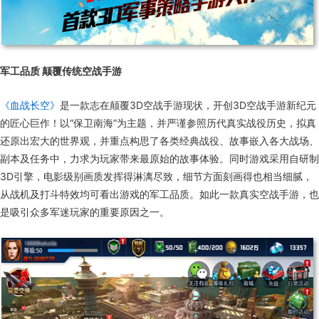
军工品质 颠覆传统空战手游
《血战长空》
是一款志在颠覆3D空战手游现状，开创3D空战手游新纪元
的匠心巨作！以“保卫南海”为主题，并严谨参照历代真实战役历史，拟真
还原出宏大的世界观，并重点构思了各类经典战役、故事嵌入各大战场、
副本及任务中，力求为玩家带来最原始的故事体验。同时游戏采用自研制
3D引擎，电影级别画质发挥得淋漓尽致，细节方面刻画得也相当细腻，
从战机及打斗特效均可看出游戏的军工品质。如此一款真实空战手游，也
是吸引众多军迷玩家的重要原因之一。