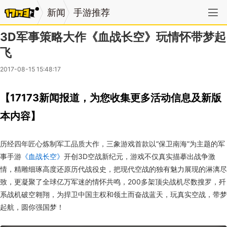
新闻
手游推荐
3D军事策略大作《血战长空》玩情怀带梦起
飞
2017-08-15 15:48:17
【17173新闻报道，为您收集更多活动信息及新版
本内容】
历经四年匠心炼制军工品质大作，三象游戏首款以“保卫南海”为主题的军
事手游
《血战长空》
开创3D空战新纪元，游戏不仅真实描摹出战争激
情，精雕细琢高度还原历代战役史，把现代空战的独有魅力展现的淋漓尽
致，更凝聚了全球亿万军迷的情怀共鸣，200多架顶尖战机尽数搜罗，歼
系战机破空翱翔，为捍卫中国主权和领土而奋战蓝天，玩真实空战，带梦
起航，圆你强国梦！