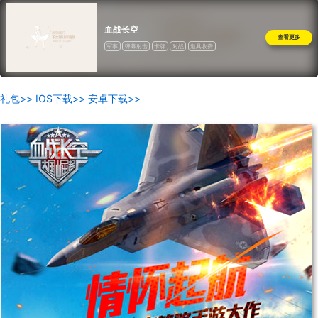
血战长空
查看更多
军事
弹幕射击
卡牌
对战
道具收费
礼包>>
IOS下载>>
安卓下载>>