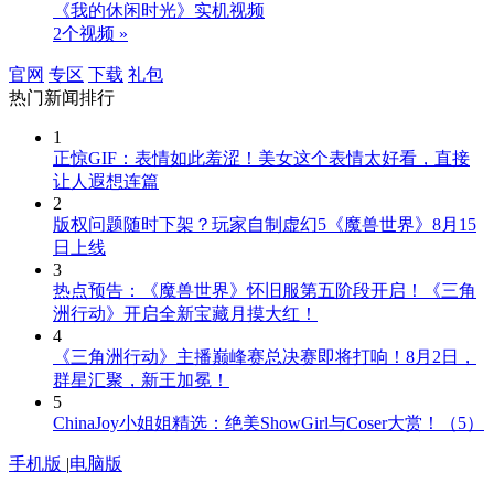
《我的休闲时光》实机视频
2个视频 »
官网
专区
下载
礼包
热门新闻排行
1
正惊GIF：表情如此羞涩！美女这个表情太好看，直接
让人遐想连篇
2
版权问题随时下架？玩家自制虚幻5《魔兽世界》8月15
日上线
3
热点预告：《魔兽世界》怀旧服第五阶段开启！《三角
洲行动》开启全新宝藏月摸大红！
4
《三角洲行动》主播巅峰赛总决赛即将打响！8月2日，
群星汇聚，新王加冕！
5
ChinaJoy小姐姐精选：绝美ShowGirl与Coser大赏！（5）
手机版
|
电脑版