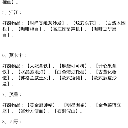
挂画】。
5、江江：
好感物品：【时尚宽敞灰沙发】、【炫彩头花】、【白漆木围
栏】、【咖啡柜台】、【高底座留声机】、【咖啡豆研磨
台】。
6、莫卡卡：
好感物品：【太妃拿铁】、【麻袋可可树】、【开心果拿
铁】、【水晶落地灯】、【白色蜡烛托盘】、【古董化妆
镜】、【苏格兰威士忌】、【欧式矮凳】、【欧式鹿皮沙
发】。
7、茂星：
好感物品：【黄金厨师帽】、【明星围裙】、【金色菜谱立
座】、【酱炒方便面】、【石洞假山】。
8、四哥：