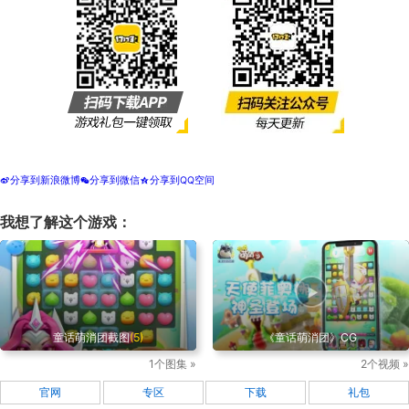
分享到新浪微博
分享到微信
分享到QQ空间
t
w
z
我想了解这个游戏：
童话萌消团截图
(5)
《童话萌消团》CG
1个图集 »
2个视频 »
官网
专区
下载
礼包