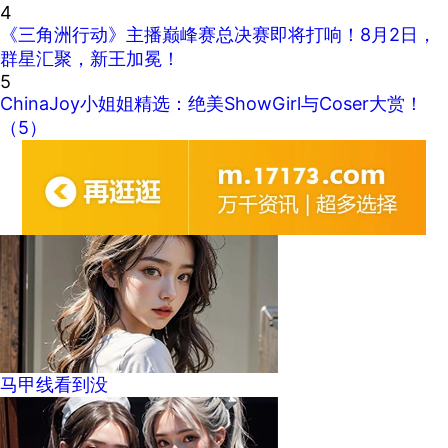
4
《三角洲行动》主播巅峰赛总决赛即将打响！8月2日，
群星汇聚，新王加冕！
5
ChinaJoy小姐姐精选：绝美ShowGirl与Coser大赏！
（5）
马甲线看到没