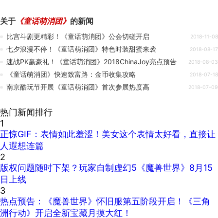
关于
《童话萌消团》
的新闻
比宫斗剧更精彩！《童话萌消团》公会切磋开启
2018-11-08
七夕浪漫不停！《童话萌消团》特色时装甜蜜来袭
2018-08-17
速战PK赢豪礼！《童话萌消团》2018ChinaJoy亮点预告
2018-08-03
《童话萌消团》快速致富路：金币收集攻略
2018-07-18
南京酷玩节开展《童话萌消团》首次参展热度高
2018-07-09
热门新闻排行
1
正惊GIF：表情如此羞涩！美女这个表情太好看，直接让
人遐想连篇
2
版权问题随时下架？玩家自制虚幻5《魔兽世界》8月15
日上线
3
热点预告：《魔兽世界》怀旧服第五阶段开启！《三角
洲行动》开启全新宝藏月摸大红！