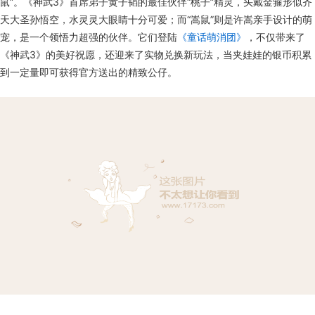
鼠”。《神武3》首席弟子黄子韬的最佳伙伴“桃子”精灵，头戴金箍形似齐
天大圣孙悟空，水灵灵大眼睛十分可爱；而“嵩鼠”则是许嵩亲手设计的萌
宠，是一个领悟力超强的伙伴。它们登陆
《童话萌消团》
，不仅带来了
《神武3》的美好祝愿，还迎来了实物兑换新玩法，当夹娃娃的银币积累
到一定量即可获得官方送出的精致公仔。