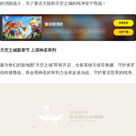
的消除战斗，为了童话大陆和天空之城的纯净安宁而战！
查看更多
童话萌消团
奇幻
益智解谜
Q版
2D
即时
消除
角色扮演
立即下载
益智
休闲
天空之城新章节 上演神圣审判
最为奇幻的新地图“天空之城”即将开启，全新英雄天使菲奥娜、守护者罗
伯特将降临，将会用神圣的审判力去和反派决战，守护童话世界的纯净。