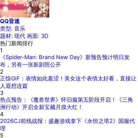
QQ音速
类型: 音乐
题材: 现代
画面: 3D
热门新闻排行
1
《Spider-Man: Brand New Day》新预告预计明日发
布，另有一张新剧照公开
2
正惊GIF：表情如此羞涩！美女这个表情太好看，直接让
人遐想连篇
3
热点预告：《魔兽世界》怀旧服第五阶段开启！《三角
洲行动》开启全新宝藏月摸大红！
4
2026CJ前线战报：盛趣游戏拿下《永恒之塔2》国服代
理
5