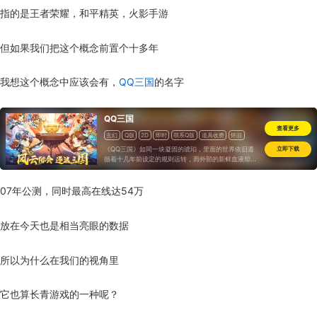
指的是王者荣耀，和平精英，火影手游
但如果我们把这个概念前置个十多年
我想这个概念中应该会有，
QQ三国
的名字
QQ三国
查看更多
玄幻
Q版
2D
即时
萌系Q版
道具收费
怀旧
《QQ三国》如同一块凝固的琥珀，里面的世界依旧遵
立即下载
循着十几年前设定的规则运转，而外部的新鲜血液却难
以再渗透其中..
07年公测，同时最高在线达54万
放在今天也是相当亮眼的数据
所以为什么在我们的视角里
它也算长青游戏的一种呢？