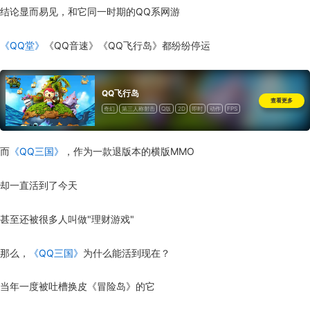
结论显而易见，和它同一时期的QQ系网游
《QQ堂》
《QQ音速》《QQ飞行岛》都纷纷停运
QQ飞行岛
查看更多
奇幻
第三人称射击
Q版
2D
即时
动作
FPS
射击
道具收费
而
《QQ三国》
，作为一款退版本的横版MMO
却一直活到了今天
甚至还被很多人叫做"理财游戏"
那么，
《QQ三国》
为什么能活到现在？
当年一度被吐槽换皮《冒险岛》的它