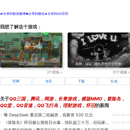
分享到新浪微博
分享到微信
分享到QQ空间
t
w
z
我想了解这个游戏：
QQ三国截图
(10)
Eve：QQ三国九周年纪念特献
2个图集 »
31个视频 »
官网
专区
下载
礼包
关于
QQ三国
，
腾讯
，
网游
，
长青游戏
，
横版MMO
，
冒险岛
，
QQ堂
，
QQ音速
，
QQ飞行岛
，
理财游戏
，
怀旧
的新闻
曝 DeepSeek 重启第二轮融资，拟募资 500 亿元
2026-08-05
《冒险岛》怀旧服公测首日火爆，排队超三十万，但玩家却很不满？
2026-08-05
知名网文IP改编！腾讯玄幻SLG《遮天世界》8月20日开测