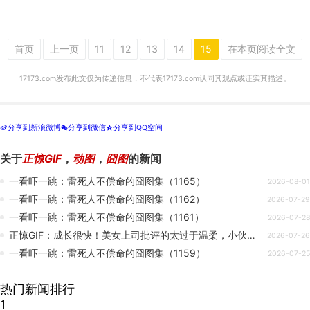
首页
上一页
11
12
13
14
15
在本页阅读全文
17173.com发布此文仅为传递信息，不代表17173.com认同其观点或证实其描述。
分享到新浪微博
分享到微信
分享到QQ空间
t
w
z
关于
正惊GIF
，
动图
，
囧图
的新闻
一看吓一跳：雷死人不偿命的囧图集（1165）
2026-08-01
一看吓一跳：雷死人不偿命的囧图集（1162）
2026-07-29
一看吓一跳：雷死人不偿命的囧图集（1161）
2026-07-28
正惊GIF：成长很快！美女上司批评的太过于温柔，小伙竟有些脸红
2026-07-26
一看吓一跳：雷死人不偿命的囧图集（1159）
2026-07-25
热门新闻排行
1