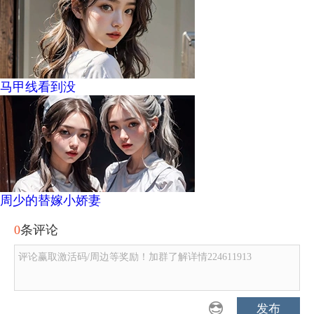
马甲线看到没
周少的替嫁小娇妻
0
条评论
评论赢取激活码/周边等奖励！加群了解详情224611913
发布