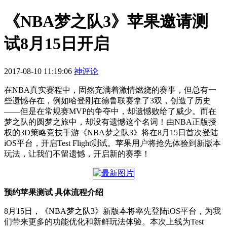
《NBA梦之队3》苹果邀请测
试8月15日开启
2017-08-10 11:19:06
神评论
在NBA真实赛程中，固然充满着激情燃烧的赛事，但总有一
些遗憾存在，例如哈登刚在德鲁联赛拿了3双，创造了历史
——但是在常规赛MVP的争夺中，却遗憾败给了威少。而在
梦之队的圆梦之旅中，却没有遗憾这个名词！由NBA正版授
权的3D策略竞技手游《NBA梦之队3》将在8月15日首次登陆
iOS平台，开启Test Flight测试。苹果用户将抢先体验到新版本
玩法，让我们不留遗憾，开启新的赛季！
预约苹果测试 具体流程介绍
8月15日，《NBA梦之队3》新版本将率先登陆iOS平台，为我
们带来更多的功能优化和新鲜玩法体验。本次上线为Test