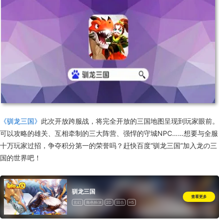
《驯龙三国》
此次开放跨服战，将完全开放的三国地图呈现到玩家眼前。
可以攻略的雄关、互相牵制的三大阵营、强悍的守城NPC……想要与全服
十万玩家过招，争夺积分第一的荣誉吗？赶快百度“驯龙三国”加入龙の三
国的世界吧！
驯龙三国
查看更多
玄幻
角色扮演
2D
回合
H5