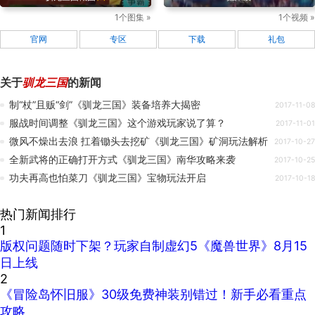
1个图集 »
1个视频 »
官网
专区
下载
礼包
关于
驯龙三国
的新闻
制“杖”且贩“剑”《驯龙三国》装备培养大揭密
2017-11-08
服战时间调整《驯龙三国》这个游戏玩家说了算？
2017-11-01
微风不燥出去浪 扛着锄头去挖矿《驯龙三国》矿洞玩法解析
2017-10-27
全新武将的正确打开方式《驯龙三国》南华攻略来袭
2017-10-25
功夫再高也怕菜刀《驯龙三国》宝物玩法开启
2017-10-18
热门新闻排行
1
版权问题随时下架？玩家自制虚幻5《魔兽世界》8月15
日上线
2
《冒险岛怀旧服》30级免费神装别错过！新手必看重点
攻略