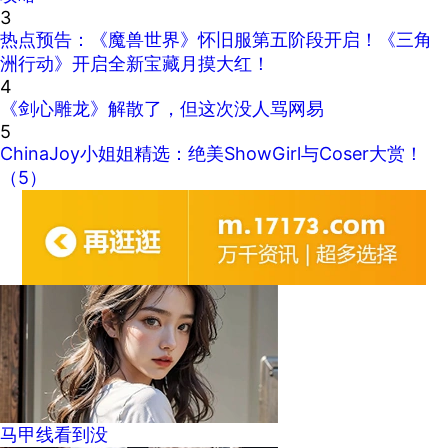
3
热点预告：《魔兽世界》怀旧服第五阶段开启！《三角
洲行动》开启全新宝藏月摸大红！
4
《剑心雕龙》解散了，但这次没人骂网易
5
ChinaJoy小姐姐精选：绝美ShowGirl与Coser大赏！
（5）
马甲线看到没