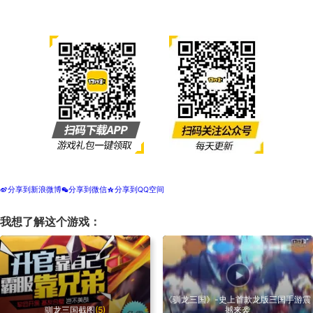
分享到新浪微博
分享到微信
分享到QQ空间
t
w
z
我想了解这个游戏：
《驯龙三国》-史上首款龙版三国手游震
驯龙三国截图
(5)
撼来袭