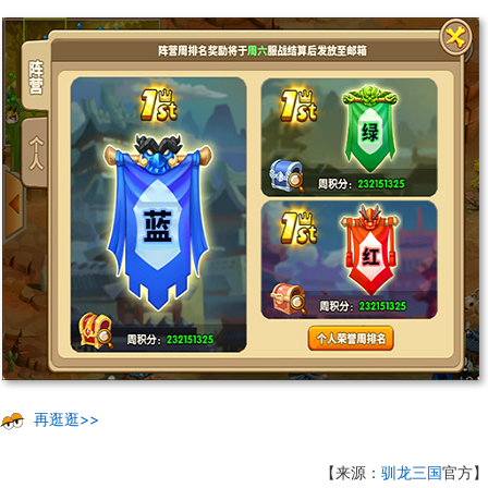
再逛逛>>
【来源：
驯龙三国
官方】