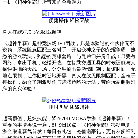
手机《超神争霸》所带来的全新魅力。
便捷操作 轻松应战
真人在线对决 3V3团战超神
《超神争霸》超神竞技场3V3团战，凡是体验过的小伙伴无不
说爽。系统随意匹配三名对手，开启众神之子的荣耀争霸！熟
悉的游戏玩法，熟悉的英雄套路，与兄弟们并肩作战！只要有
网络，拿出手机，轻松开战，在搭乘交通工具的时候还能与人
畅快淋漓的大战一场，分分钟刷出最激情时刻，超短时间，无
地点限制，让你随时随地开黑！真人在线无限制匹配，全程手
控操作，融合了刺激动作与烧脑策略的玩法，带给玩家刺激难
忘的真实体验！
即时匹配 团战超神
超高颜值，超炫技能，皆在2016MOBA手游《超神争霸》！
重要的事情再说一遍，8月9日10点，《超神争霸》移动电竞手
游全渠道霸气首发！每日有礼包，充值送豪礼，更有从多福利
等你来领！他们已在前往的竞技场的路上，你还不赶紧行动起