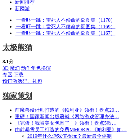
新闻推荐
新网游
一看吓一跳：雷死人不偿命的囧图集（1170）
一看吓一跳：雷死人不偿命的囧图集（1169）
一看吓一跳：雷死人不偿命的囧图集（1167）
太极熊猫
8.1
分
3D
魔幻
动作角色扮演
专区
下载
预订激活码、礼包
独家策划
前魔兽设计师打造的《帕利亚》领衔！盘点20…
重磅！国家新闻出版署就《网络游戏管理办法…
《完蛋！我被美女包围了！》领衔！盘点5款…
由前暴雪员工打造的免费MMORPG《帕利亚》如…
2019年什么游戏值得玩？最新最全评测