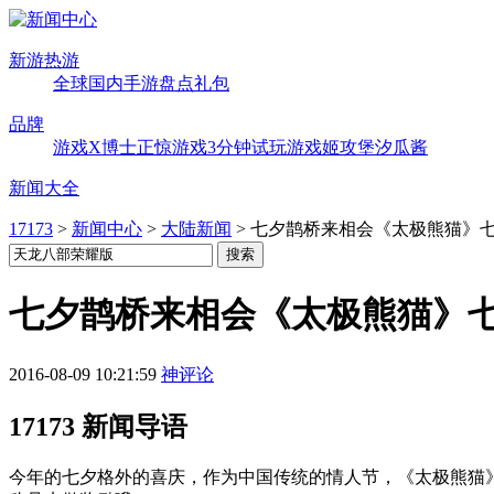
新游热游
全球
国内
手游
盘点
礼包
品牌
游戏X博士
正惊游戏
3分钟试玩
游戏姬攻堡
汐瓜酱
新闻大全
17173
>
新闻中心
>
大陆新闻
>
七夕鹊桥来相会《太极熊猫》
七夕鹊桥来相会《太极熊猫》
2016-08-09 10:21:59
神评论
17173 新闻导语
今年的七夕格外的喜庆，作为中国传统的情人节，《太极熊猫