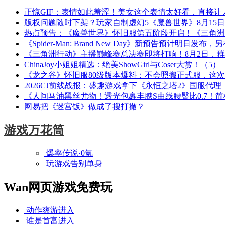
正惊GIF：表情如此羞涩！美女这个表情太好看，直接让
版权问题随时下架？玩家自制虚幻5《魔兽世界》8月15
热点预告：《魔兽世界》怀旧服第五阶段开启！《三角洲
《Spider-Man: Brand New Day》新预告预计明日发
《三角洲行动》主播巅峰赛总决赛即将打响！8月2日，
ChinaJoy小姐姐精选：绝美ShowGirl与Coser大赏！（5）
《龙之谷》怀旧服80级版本爆料：不会照搬正式服，这
2026CJ前线战报：盛趣游戏拿下《永恒之塔2》国服代理
《人间马油黑丝尤物！透光包裹丰腴S曲线腰臀比0.7！
网易把《迷宫饭》做成了搜打撤？
游戏万花筒
爆率传说·0氪
玩游戏告别单身
Wan网页游戏免费玩
动作爽游
进入
谁是首富
进入