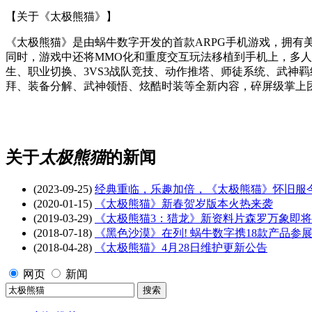
【关于《太极熊猫》】
《太极熊猫》是由蜗牛数字开发的首款ARPG手机游戏，拥有
同时，游戏中还将MMO化和重度交互玩法移植到手机上，多人实
生、职业切换、3VS3战队竞技、动作推塔、师徒系统、武神
拜、装备分解、武神领悟、炫酷时装等全新内容，碎屏级掌上
关于
太极熊猫
的新闻
(2023-09-25)
经典重临，乐趣加倍，《太极熊猫》怀旧服
(2020-01-15)
《太极熊猫》新春贺岁版本火热来袭
(2019-03-29)
《太极熊猫3：猎龙》新资料片森罗万象即
(2018-07-18)
《黑色沙漠》在列! 蜗牛数字携18款产品参展2018
(2018-04-28)
《太极熊猫》4月28日维护更新公告
网页
新闻