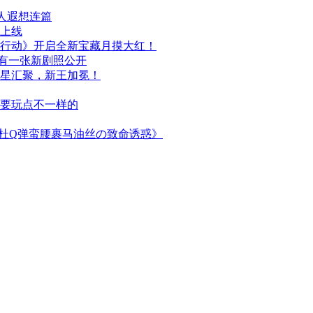
人遐想连篇
日上线
行动》开启全新宝藏月摸大红！
布，另有一张新剧照公开
群星汇聚，新王加冕！
次要玩点不一样的
简杜Q弹蛮腰裹马油丝の致命诱惑》