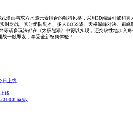
美式漫画与东方水墨元素结合的独特风格，采用3D端游引擎和
时对战、实时组队副本、多人BOSS战、天梯巅峰对决、巅峰联
羁绊等诸多玩法都在《太极熊猫》中得以实现，还突破性地加入
团战一触即发，享受全新畅爽体验！
今日上线
将上线
ChinaJoy