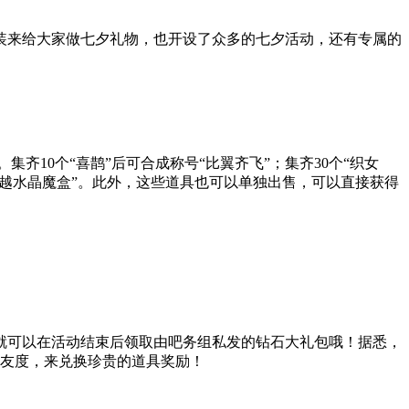
装来给大家做七夕礼物，也开设了众多的七夕活动，还有专属的
集齐10个“喜鹊”后可合成称号“比翼齐飞”；集齐30个“织女
具“卓越水晶魔盒”。此外，这些道具也可以单独出售，可以直接获得
就可以在活动结束后领取由吧务组私发的钻石大礼包哦！据悉，
好友度，来兑换珍贵的道具奖励！