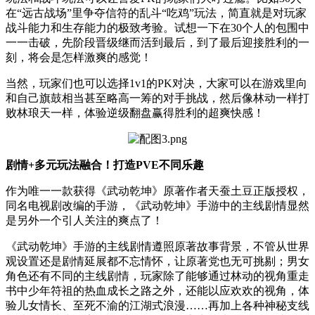
在“远古战场”里争夺信符的乱斗“吃鸡”玩法，简直就是对玩家
战斗能力和生存能力的极致考验。试想一下在
30
个人的包围中
一一击破，先阶段晋级继而活到最后，到了最后迎接胜利的一
刻，将会是怎样激爽的感觉！
当然，玩家们也可以选择1v1的
PK
对决，大家可以在游戏里向
和自己旗鼓相当甚至略高一筹的对手挑战，然后像林动一样打
败林琅天一样，体验逆级翻盘赢得胜利的超爽快感！
剧情
+
多元玩法融合！打造
PVE
不同乐趣
作为唯一一款获得《武动乾坤》原著作者天蚕土豆正版授权，
同名电视剧改编的手游，《武动乾坤》手游中的主线剧情显然
是另外一个引人关注的爽点了！
《武动乾坤》手游的主线剧情遵照原著故事背景，不管从世界
观设置还是剧情延展都不忘情怀，让原著党也无可挑剔；男女
角色还有不同的主线剧情，玩家除了能够通过林动的视角重走
书中少年符祖的热血成长之路之外，还能以应欢欢的视角，体
验儿女情长、至死不渝的江湖式浪漫……再加上各种神秘支线