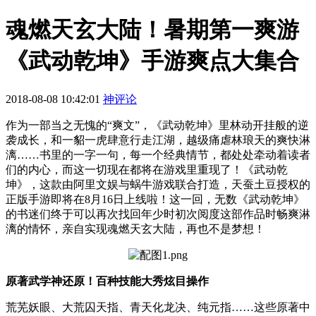
魂燃天玄大陆！暑期第一爽游
《武动乾坤》手游爽点大集合
2018-08-08 10:42:01
神评论
作为一部当之无愧的“爽文”，《武动乾坤》里林动开挂般的逆
袭成长，和一貂一虎肆意行走江湖，越级痛虐林琅天的爽快淋
漓……书里的一字一句，每一个经典情节，都处处牵动着读者
们的内心，而这一切现在都将在游戏里重现了！《武动乾
坤》，这款由阿里文娱与蜗牛游戏联合打造，天蚕土豆授权的
正版手游即将在8月
16
日上线啦！这一回，无数《武动乾坤》
的书迷们终于可以再次找回年少时初次阅度这部作品时畅爽淋
漓的情怀，亲自实现魂燃天玄大陆，再也不是梦想！
原著武学神还原！百种技能大秀炫目操作
荒芜妖眼、大荒囚天指、青天化龙决、纯元指……这些原著中