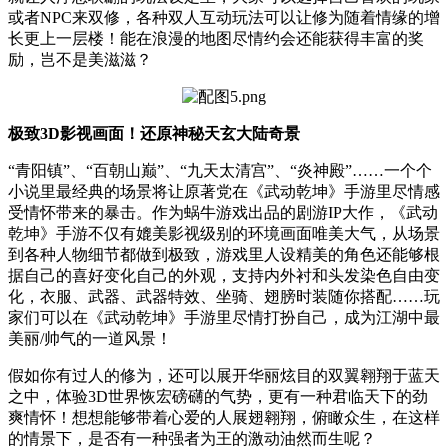
或者NPC来双修，各种双人互动玩法可以让修为随着情缘的增
长更上一层楼！能在浪漫的地图尽情约会还能获得丰富的奖
励，岂不是美滋滋？
极致
3D
影视画面！还原神秘天玄大陆奇景
“青阳镇”、“百朝山巅”、“九天太清宫”、“炎神殿”……一个个
小说里最经典的场景将让原著党在《武动乾坤》手游里尽情感
受情怀带来的暴击。作为蜗牛游戏出品的剧游IP大作，《武动
乾坤》手游不仅有媲美影视级别的环境画面唯美大气，从场景
到各种人物细节都做到极致，游戏里人设精美的角色还能够根
据自己的喜好变化自己的外观，支持内外衬和头发染色自由变
化，衣服、武器、武器特效、坐骑、翅膀时装随你搭配……玩
家们可以在《武动乾坤》手游里尽情打扮自己，成为江湖中最
美丽/帅气的一道风景！
假如你有过人的修为，还可以展开华丽炫目的双翼翱翔于蓝天
之中，体验3D世界恢宏磅礴的气势，更有一种君临天下的劲
爽情怀！想想能够带着心爱的人展翅翱翔，俯瞰众生，在这样
的情景下，是否有一种强者为王的激动油然而生呢？