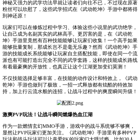
神秘又强力的武学功法早就让读者们向往不已，不过现在原著
粉丝可以欣慰了，这些武学招式在《武动乾坤》手游中都将得
到神还原！
玩家们可以在修炼过程中学习、体验这些小说里的武功绝学，
让自己成为名副其实的武林高手。更厉害的是，在《武动乾
坤》手游里竟然有百种技能能够让玩家们收集！一个高手如果
能够批量复制，那成长岂不是毫无乐趣？然而《武动乾坤》手
游的技能成长系统能够让玩家自主搭配技能，即使在同一个流
派也有可能打造出完全不同的武学套路，这样的技能成长路线
有着最豪爽的开放性，也真正让这个江湖更加变幻莫测！
不仅技能选择足够丰富，在技能的动作设计和特效上，《武动
乾坤》手游也做到了极致，一招一式释放都有炫酷的特效加
持，加上行云流水般的连招，让战斗过程中的爽度瞬间升级！
激爽
PVP
玩法！让战斗瞬间燃爆热血江湖
作为一款燃情玄幻MMO手游，游戏中的战斗系统够不够爽，
显然让PVP玩家们更加关注。《武动乾坤》手游里有多种PVP
玩法和战斗玩法可以让喜爱
PK
的玩家们大呼过瘾。比如
30
人