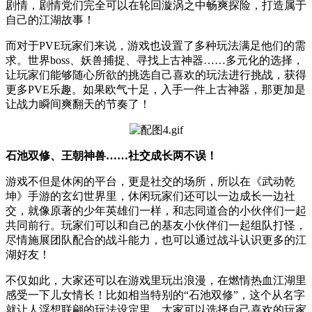
剧情，剧情党们完全可以在轮回漩涡之中畅爽探险，打造属于
自己的江湖故事！
而对于PVE玩家们来说，游戏也设置了多种玩法满足他们的需
求。世界boss、妖兽捕捉、寻找上古神器……多元化的选择，
让玩家们能够随心所欲的挑选自己喜欢的玩法进行挑战，获得
更多PVE乐趣。如果欧气十足，入手一件上古神器，那更加是
让战力瞬间爽翻天的节奏了！
石池双修、王朝神兽
……
社交成长两不误！
游戏不但是休闲的平台，更是社交的场所，所以在《武动乾
坤》手游的玄幻世界里，休闲玩家们还可以一边成长一边社
交，就像原著的少年英雄们一样，和志同道合的小伙伴们一起
共同前行。玩家们可以和自己的基友小伙伴们一起组队打怪，
尽情施展团队配合的战斗能力，也可以通过战斗认识更多的江
湖好友！
不仅如此，大家还可以在游戏里玩出浪漫，在燃情热血江湖里
感受一下儿女情长！比如相当特别的“石池双修”，这个从名字
就让人浮想联翩的玩法设定里，大家可以选择自己喜欢的玩家