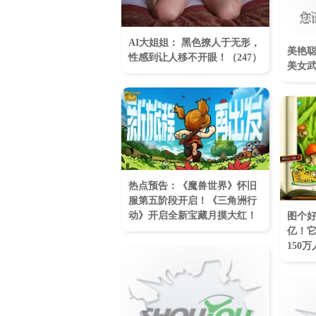
AI大姐姐： 黑色撩人于无形，
美艳聪
性感到让人移不开眼！​（247）
美女
热点预告：《魔兽世界》怀旧
服第五阶段开启！《三角洲行
动》开启全新宝藏月摸大红！
图个好
亿！
150