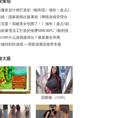
家策划
前魔兽设计师打造的《帕利亚》领衔！盘点20…
重磅！国家新闻出版署就《网络游戏管理办法…
《完蛋！我被美女包围了！》领衔！盘点5款…
由前暴雪员工打造的免费MMORPG《帕利亚》如…
2019年什么游戏值得玩？最新最全评测
一键找到好游戏:一周新游测试推荐专题
游大观
囧图集（1169）