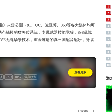
1
2
3
》火爆公测（91、UC、豌豆荚、360等各大媒体均可
4
动态触摸的猛将传系统，专属武器技能觉醒；8v8乱战
5
PVE无缝场景技术，重金邀请的真三国配音配乐，身临
6
7
8
9
10
查看更多
演
2.5D
RPG
道具收费
游
【来源：】