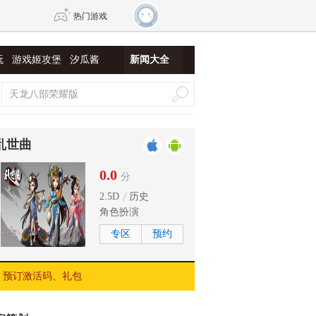
热门游戏
玩
游戏姬攻堡
汐瓜酱
新闻大全
DNF
传奇4
剑网3旗舰版
新天龙八部
乱世曲
自由
诛仙世界
新仙侠5
0.0
分
2.5D
历史
角色扮演
专区
预约
预订激活码、礼包