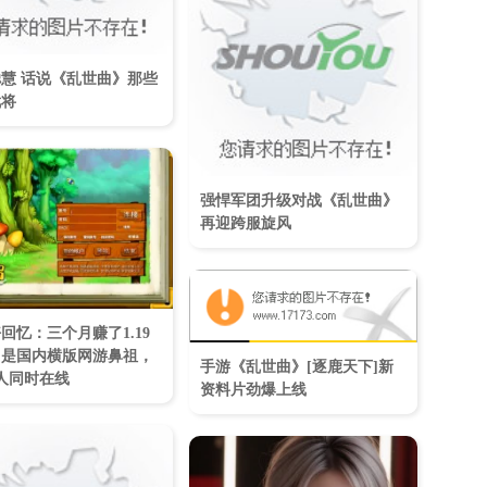
慧 话说《乱世曲》那些
武将
强悍军团升级对战《乱世曲》
再迎跨服旋风
回忆：三个月赚了1.19
它是国内横版网游鼻祖，
手游《乱世曲》[逐鹿天下]新
万人同时在线
资料片劲爆上线