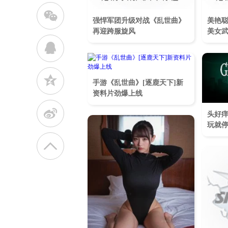
w
强悍军团升级对战《乱世曲》
美艳聪
再迎跨服旋风
美女
q
z
手游《乱世曲》[逐鹿天下]新
资料片劲爆上线
t
头好痒
玩就