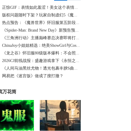
正惊GIF：表情如此羞涩！美女这个表情太好看，直接让人遐想连篇
版权问题随时下架？玩家自制虚幻5《魔兽世界》8月15日上线
热点预告：《魔兽世界》怀旧服第五阶段开启！《三角洲行动》开启全新宝藏月摸大红！
《Spider-Man: Brand New Day》新预告预计明日发布，另有一张新剧照公开
《三角洲行动》主播巅峰赛总决赛即将打响！8月2日，群星汇聚，新王加冕！
ChinaJoy小姐姐精选：绝美ShowGirl与Coser大赏！（5）
《龙之谷》怀旧服80级版本爆料：不会照搬正式服，这次要玩点不一样的
2026CJ前线战报：盛趣游戏拿下《永恒之塔2》国服代理
《人间马油黑丝尤物！透光包裹丰腴S曲线腰臀比0.7！简杜Q弹蛮腰裹马油丝の致命诱惑》
网易把《迷宫饭》做成了搜打撤？
戏万花筒