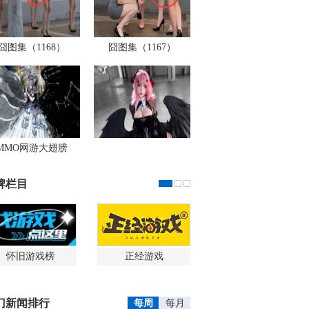
囧图集（1168）
囧图集（1167）
MMO网游大翅膀
牌栏目
怀旧游戏榜
正经游戏
门新闻排行
每周
每月