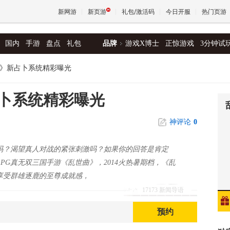
新网游
新页游
礼包/激活码
今日开服
热门页游
国内
手游
盘点
礼包
品牌
游戏X博士
正惊游戏
3分钟试
魔兽
》新占卜系统精彩曝光
天堂
卜系统精彩曝光
神评论
0
王权与
吗？渴望真人对战的紧张刺激吗？如果你的回答是肯定
PG真无双三国手游《乱世曲》，2014火热暑期档，《乱
享受群雄逐鹿的至尊成就感，
17173 新闻导语
预约