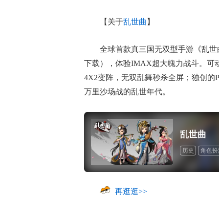
【关于
乱世曲
】
全球首款真三国无双型手游《乱世曲
下载），体验IMAX超大魄力战斗。可
4X2变阵，无双乱舞秒杀全屏；独创的
万里沙场战的乱世年代。
乱世曲
历史
角色扮
再逛逛>>