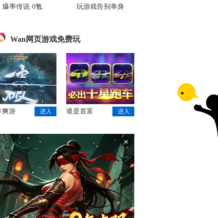
爆率传说·0氪
玩游戏告别单身
Wan网页游戏免费玩
作爽游
谁是首富
进入
进入
×