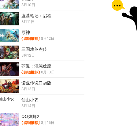
8月10日
盗墓笔记：启程
8月11日
原神
8月12日
三国戏英杰传
8月12日
苍翼：混沌效应
8月13日
诺亚传说口袋版
8月13日
仙山小农
8月14日
QQ炫舞2
8月15日