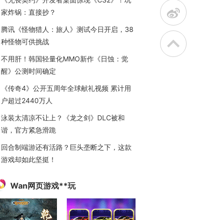
t
家炸锅：直接抄？
腾讯《怪物猎人：旅人》测试今日开启，38
种怪物可供挑战
不用肝！韩国轻量化MMO新作《日蚀：觉
醒》公测时间确定
《传奇4》公开五周年全球献礼视频 累计用
户超过2440万人
泳装太清凉不让上？《龙之剑》DLC被和
谐，官方紧急滑跪
回合制端游还有活路？巨头垄断之下，这款
游戏却如此坚挺！
Wan网页游戏**玩