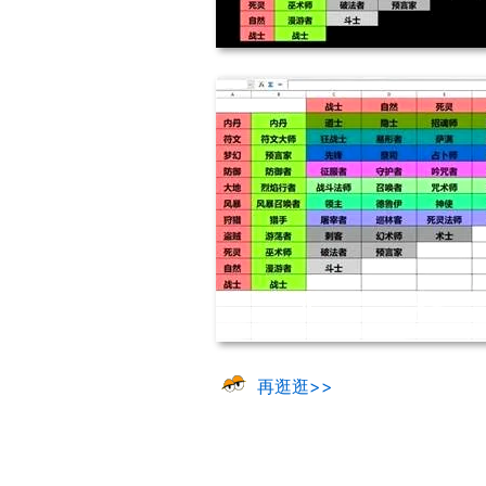
再逛逛>>