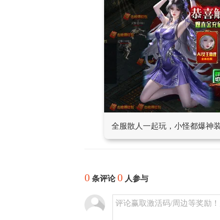
全服散人一起玩，小怪都爆神
0
0
条评论
人参与
评论赢取激活码/周边等奖励！加群