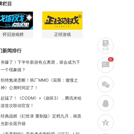
牌栏目
怀旧游戏榜
正经游戏
反馈
门新闻排行
0
夯爆了！下半年新游有点离谱，谁会成为下
一个现象级？
拒绝氪佬垄断！韩厂MMO《宙斯：傲慢之
w
神》公测时间定了！
起猛了！《CODM》×《崩坏3》，腾讯米哈
q
游首次联动官宣！
经典战棋《幻世录 重制版》定档九月，画质
z
光影全面升级
《无畏契约》开发者桌面惊现《CS2》！玩