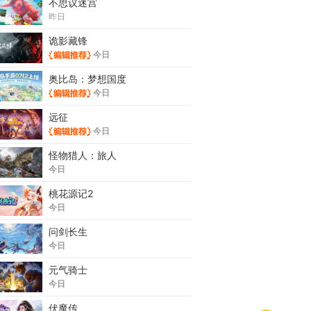
不思议迷宫
昨日
诡影藏锋
今日
奥比岛：梦想国度
今日
远征
今日
怪物猎人：旅人
今日
桃花源记2
今日
问剑长生
今日
元气骑士
今日
伏魔传