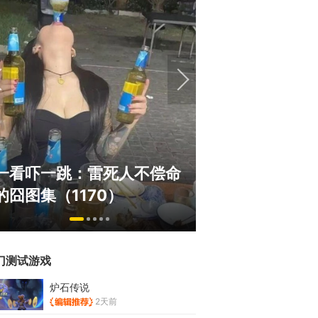
巅峰在线150
一看吓一跳：雷死人不偿命
游，如今带着怀
的囧图集（1170）
来了！
门测试游戏
炉石传说
2天前