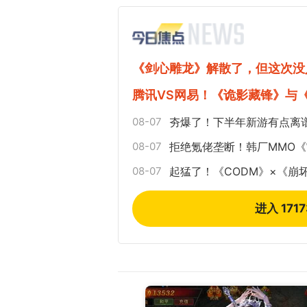
《剑心雕龙》解散了，但这次没
腾讯VS网易！《诡影藏锋》与
08-07
夯爆了！下半年新游有点离
08-07
拒绝氪佬垄断！韩厂MMO
08-07
起猛了！《CODM》×《崩
进入 171