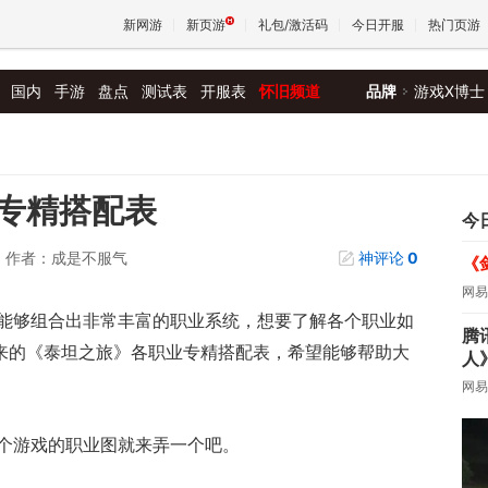
新网游
新页游
礼包/激活码
今日开服
热门页游
国内
手游
盘点
测试表
开服表
怀旧频道
品牌
游戏X博士
魔兽
天堂
专精搭配表
今
作者：成是不服气
神评论
0
《
王权与
网易
能够组合出非常丰富的职业系统，想要了解各个职业如
腾
带来的《泰坦之旅》各职业专精搭配表，希望能够帮助大
人
网易
个游戏的职业图就来弄一个吧。