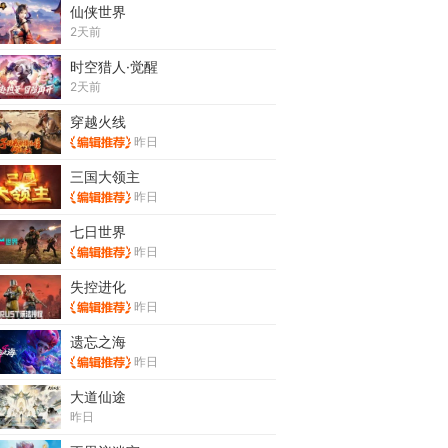
仙侠世界
2天前
时空猎人·觉醒
2天前
穿越火线
昨日
三国大领主
昨日
七日世界
昨日
失控进化
昨日
遗忘之海
昨日
大道仙途
昨日