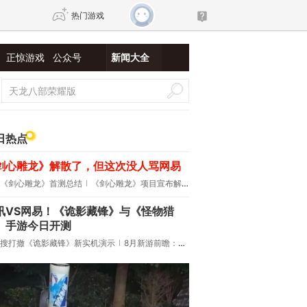
热门游戏
正惊游戏
公众号
新闻大全
DNF
传奇4
剑网3旗舰版
新天龙八部
日热点
剑心雕龙》解散了，但这次没人骂网易
自由
诛仙世界
新仙侠5
《剑心雕龙》首测总结
《剑心雕龙》项目宣布解散
讯VS网易！《诡影藏锋》与《怪物猎
》手游今日开测
搜打撤《诡影藏锋》新实机演示
8月新游前瞻：《诡秘之主》领衔