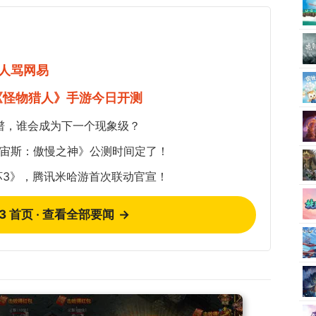
人骂网易
《怪物猎人》手游今日开测
谱，谁会成为下一个现象级？
《宙斯：傲慢之神》公测时间定了！
坏3》，腾讯米哈游首次联动官宣！
73 首页 · 查看全部要闻
→