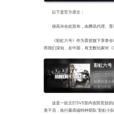
以下是官方原文：
很高兴在此宣布，由腾讯代理、育
《彩虹六号》作为育碧旗下享誉全
而我们深知，在中国，有无数玩家对《
彩虹六号
动作
射击
如果你是从
的最佳时机
这是一款主打5V5室内攻防竞技
英干员，执行最高端特种部队“彩虹小