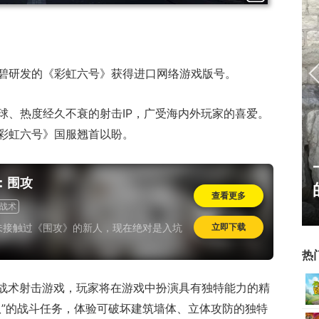
碧研发的《彩虹六号》获得进口网络游戏版号。
球、热度经久不衰的射击IP，广受海内外玩家的喜爱。
彩虹六号》国服翘首以盼。
老友服“逐鹿中原”火爆上
：围攻
线，回馈18年天下老头
查看更多
战术
未接触过《围攻》的新人，现在绝对是入坑
立即下载
热
的战术射击游戏，玩家将在游戏中扮演具有独特能力的精
队”的战斗任务，体验可破坏建筑墙体、立体攻防的独特