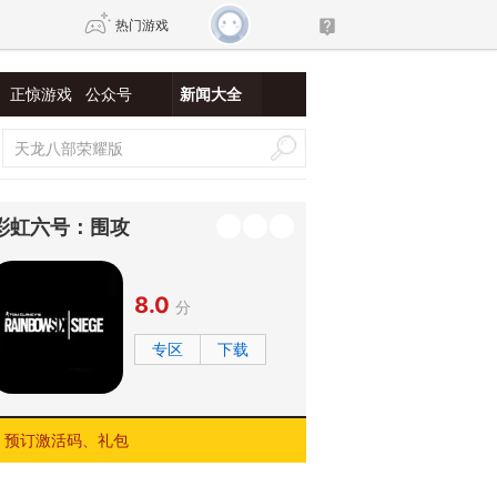
热门游戏
正惊游戏
公众号
新闻大全
DNF
传奇4
剑网3旗舰版
新天龙八部
彩虹六号：围攻
自由
诛仙世界
新仙侠5
8.0
分
专区
下载
预订激活码、礼包