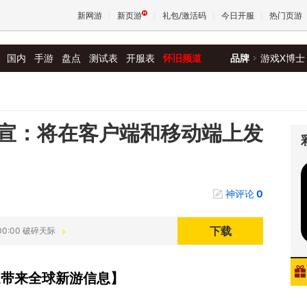
新网游
新页游
礼包/激活码
今日开服
热门页游
国内
手游
盘点
测试表
开服表
怀旧频道
品牌
游戏X博士
魔兽
天堂
宣：将在客户端和移动端上发
王权与
神评论
0
下载
:00:00 破碎天际
速带来全球新游信息】