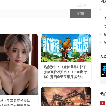
网
0
/2000
发布
品
热点预告：《魔兽世界》怀旧
服第五阶段开启！《三角洲行
动》开启全新宝藏月摸大红！
热
姐姐：别再只爱长发妹
1
这组短发美女清爽又撩