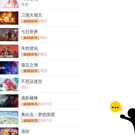
今日
三国大领主
明日
七日世界
明日
失控进化
明日
遗忘之海
明日
不思议迷宫
明日
诡影藏锋
8月7日
奥比岛：梦想国度
8月7日
远征