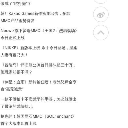
做成了“吃打撤”？
t
韩厂Kakao Games新作密集出击，多款
MMO产品蓄势待发
Neowiz旗下多端MMO《王国2：烈焰战场》
今日正式上线
《NIKKE》新版本上线 杀手今日登场，温柔
人妻有容乃大！
《冒险岛》怀旧服公测首日排队超三十万，
但玩家却很不满？
《剑星：血雨》新片被狂喷！老外怒斥金亨
泰“毫无诚意”
一款不做抽卡不卖武学的手游，怎么就做出
了最浓的武侠味儿
抢先约！韩国网石MMO《SOL: enchant》
首个大版本即将上线