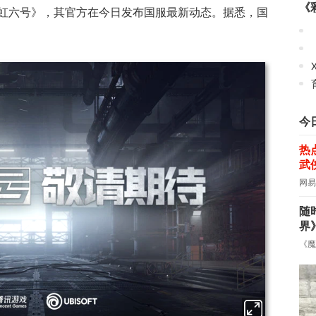
《
虹六号》，其官方在今日发布国服最新动态。据悉，
国
今
热
武
网易
随
界
《魔