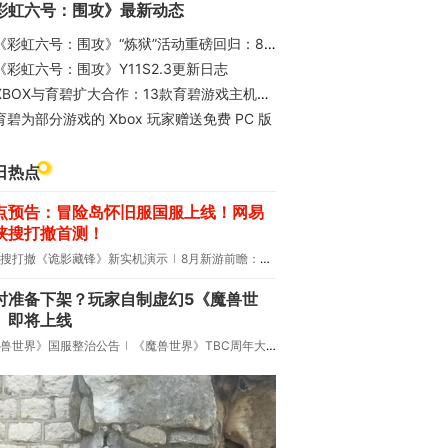
彩虹六号：围攻》最新动态
《彩虹六号：围攻》“炼狱”活动重磅回归：8月5日至8月26日，开启全新征程
《彩虹六号：围攻》Y11S2.3更新日志
XBOX与育碧扩大合作：13款育碧游戏主机数字版玩家可免费领PC版
育碧为部分游戏的 Xbox 玩家赠送免费 PC 版
日热点
点预告：冒险岛怀旧服国服上线！网易
侠搜打撤首测！
搜打撤《诡影藏锋》新实机演示
8月新游前瞻：《诡秘之主》领衔
时准备下架？玩家自制虚幻5《魔兽世
》即将上线
兽世界》国服整治公告
《魔兽世界》TBC周年大更：双经典团本回归！