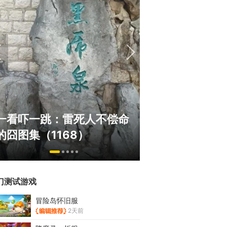
《冒险岛》怀旧
一看吓一跳：雷死人不偿命
斗！国服人满为
的囧图集（1168）
挂猖狂
门测试游戏
冒险岛怀旧服
2天前