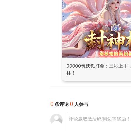
00000氪妖狐打金：三秒上
柱！
0
0
条评论
人参与
评论赢取激活码/周边等奖励！加群