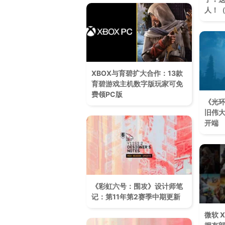
人！（
XBOX与育碧扩大合作：13款
育碧游戏主机数字版玩家可免
费领PC版
《光
旧伟
开端
《彩虹六号：围攻》设计师笔
记：第11年第2赛季中期更新
微软 