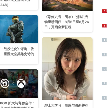
248）
2
《彩虹六号：围攻》“炼狱”活
动重磅回归：8月5日至8月26
3
日，开启全新征程
4
环：战役进化》评测：依
大，重温太空英雄史诗的
5
6
7
8
XBOX 扩大与育碧合作：
绅士大学习：性感与清新并存