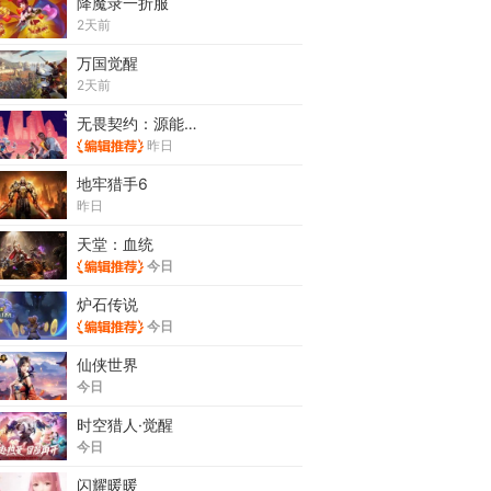
降魔录一折服
2天前
万国觉醒
2天前
无畏契约：源能行动
昨日
地牢猎手6
昨日
天堂：血统
今日
炉石传说
今日
仙侠世界
今日
时空猎人·觉醒
今日
闪耀暖暖