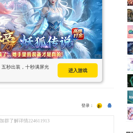
手，五秒出装，十秒满屏光
进入游戏
登录：
了解详情224611913