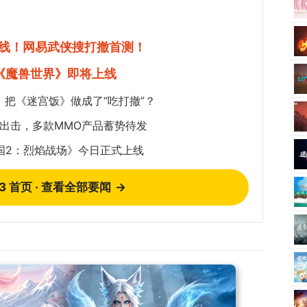
线！网易武侠搜打撤首测！
《魔兽世界》即将上线
把《迷宫饭》做成了“吃打撤”？
作密集出击，多款MMO产品蓄势待发
王国2：烈焰战场》今日正式上线
73 首页 · 查看全部要闻
→