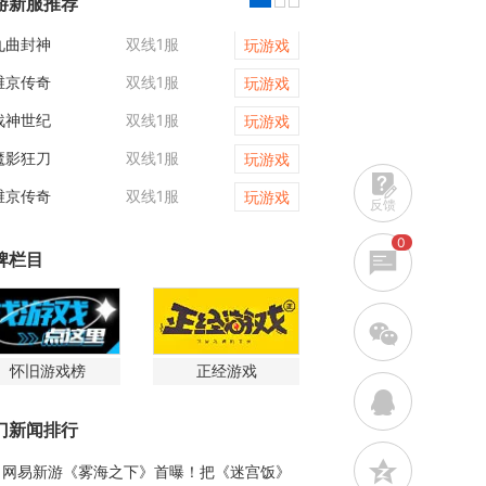
游新服推荐
九曲封神
双线1服
龙域世界
玩游戏
维京传奇
双线1服
魔影狂刀
玩游戏
战神世纪
双线1服
霸者天下
玩游戏
魔影狂刀
双线1服
三十六计
玩游戏
维京传奇
双线1服
天尊传奇
玩游戏
反馈
0
牌栏目
w
怀旧游戏榜
正经游戏
q
门新闻排行
z
网易新游《雾海之下》首曝！把《迷宫饭》