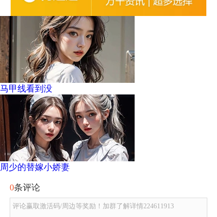
马甲线看到没
周少的替嫁小娇妻
0
条评论
评论赢取激活码/周边等奖励！加群了解详情224611913