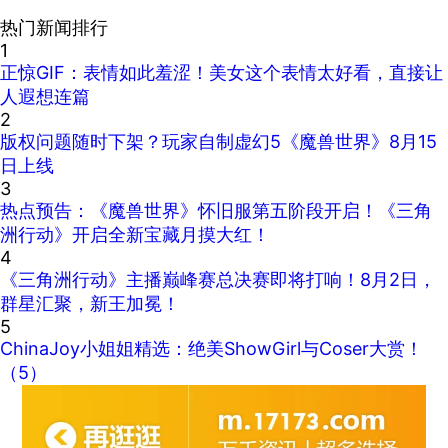
热门新闻排行
1
正惊GIF：表情如此羞涩！美女这个表情太好看，直接让
人遐想连篇
2
版权问题随时下架？玩家自制虚幻5《魔兽世界》8月15
日上线
3
热点预告：《魔兽世界》怀旧服第五阶段开启！《三角
洲行动》开启全新宝藏月摸大红！
4
《三角洲行动》主播巅峰赛总决赛即将打响！8月2日，
群星汇聚，新王加冕！
5
ChinaJoy小姐姐精选：绝美ShowGirl与Coser大赏！
（5）