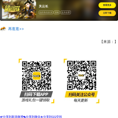
查看更多
关云长
动作角色扮演
策略
道具收费
立即下载
再逛逛>>
【来源：】
分享到新浪微博
分享到微信
分享到QQ空间
t
w
z