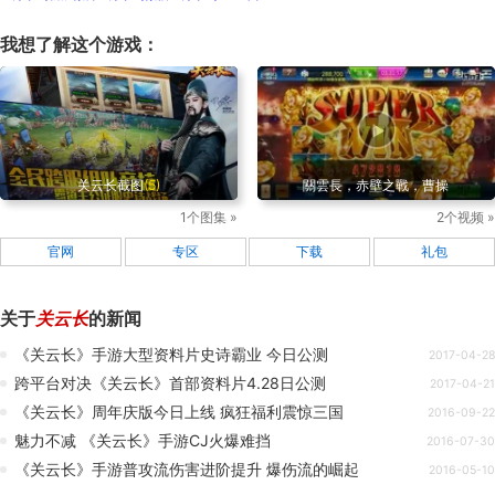
我想了解这个游戏：
关云长截图
(5)
關雲長，赤壁之戰，曹操
1个图集 »
2个视频 »
官网
专区
下载
礼包
关于
关云长
的新闻
《关云长》手游大型资料片史诗霸业 今日公测
2017-04-28
跨平台对决《关云长》首部资料片4.28日公测
2017-04-21
《关云长》周年庆版今日上线 疯狂福利震惊三国
2016-09-22
魅力不减 《关云长》手游CJ火爆难挡
2016-07-30
《关云长》手游普攻流伤害进阶提升 爆伤流的崛起
2016-05-10