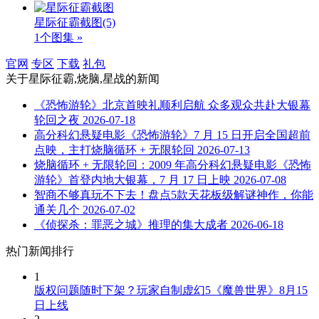
星际征霸截图
(5)
1个图集 »
官网
专区
下载
礼包
关于
星际征霸,烧脑,星战
的新闻
《恐怖游轮》北京首映礼顺利启航 众多观众共赴大银幕
轮回之夜
2026-07-18
高分科幻悬疑电影《恐怖游轮》7 月 15 日开启全国超前
点映，主打烧脑循环 + 无限轮回
2026-07-13
烧脑循环 + 无限轮回：2009 年高分科幻悬疑电影《恐怖
游轮》首登内地大银幕，7 月 17 日上映
2026-07-08
智商不够真玩不下去！盘点5款天花板级解谜神作，你能
通关几个
2026-07-02
《侦探杀：罪恶之城》推理的集大成者
2026-06-18
热门新闻排行
1
版权问题随时下架？玩家自制虚幻5《魔兽世界》8月15
日上线