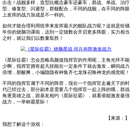
出击！战舰多样，造型比概念豪车还豪车，群战、单战、治疗
型、修复型、闪避型，群舰配合，不同的战舰，在不同的阵眼
上发挥的战力加成是不一样的。
如何才能合理利用统率来发挥最大的舰队战力呢？这就是给骚
年你的烧脑功课啦，达到一定级数会开启更多阵眼，实力相当
之时，就让我们以数量取胜！
《星际征霸》怎会忽略高颜值指挥官的作用呢，主角光环不能
少啊，指挥官拥有超凡技能在一定条件下就会激发，瞬间战力
倍增，那酸爽，小编隐隐有种集齐七龙珠召唤神龙的感觉呢！
不同的指挥官属于不同的阵营，现在一个指挥官走遍天下的时
代已经过去，部分副本是需要几个指挥官一起上阵的哦，群战
角逐英雄之战，跟基友相约《星际征霸》，就看谁能激发最强
战力，一举称霸星际！
【来源：】
我想了解这个游戏：