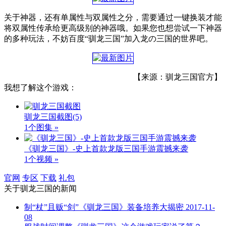
关于神器，还有单属性与双属性之分，需要通过一键换装才能
将双属性传承给更高级别的神器哦。如果您也想尝试一下神器
的多种玩法，不妨百度“驯龙三国”加入龙の三国的世界吧。
【来源：驯龙三国官方】
我想了解这个游戏：
驯龙三国截图
(5)
1个图集 »
《驯龙三国》-史上首款龙版三国手游震撼来袭
1个视频 »
官网
专区
下载
礼包
关于
驯龙三国
的新闻
制“杖”且贩“剑”《驯龙三国》装备培养大揭密
2017-11-
08