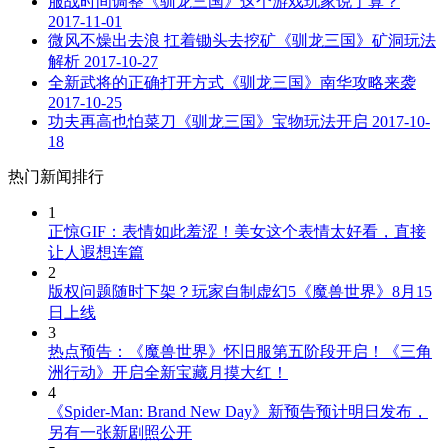
服战时间调整《驯龙三国》这个游戏玩家说了算？
2017-11-01
微风不燥出去浪 扛着锄头去挖矿《驯龙三国》矿洞玩法
解析
2017-10-27
全新武将的正确打开方式《驯龙三国》南华攻略来袭
2017-10-25
功夫再高也怕菜刀《驯龙三国》宝物玩法开启
2017-10-
18
热门新闻排行
1
正惊GIF：表情如此羞涩！美女这个表情太好看，直接
让人遐想连篇
2
版权问题随时下架？玩家自制虚幻5《魔兽世界》8月15
日上线
3
热点预告：《魔兽世界》怀旧服第五阶段开启！《三角
洲行动》开启全新宝藏月摸大红！
4
《Spider-Man: Brand New Day》新预告预计明日发布，
另有一张新剧照公开