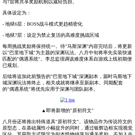
与7层将共享奖励机制以减轻负担。
具体设定为：
- 地狱6层：BOSS战斗模式更趋精密化
- 地狱7层：设定为禁止复活的高难度挑战区域
每周挑战奖励将保持统一。待"马斯深渊"内容完结后，将更新
以"巴里地下城"为主题的深渊玩法。八月中旬将率先实装快速
匹配的"偶遇系统"。李总监强调该难度体系自游戏上线初期便
已规划。
后续将追加此前预告的"巴里地下城"深渊副本，届时马斯地下
城深渊玩法将终止，相关成就将继承至新副本。同期配套
的"偶遇系统"将优先应用于深渊与团队副本。
▲即将新增的"原初符文"
八月份还将推出特殊道具"原初符文"。该物品作为传说符文的
原型态，在基础属性小幅提升的同时，通过银辉边框实现视觉
区分。其获取方式限定为副本怪物掉落与通关奖励，不加入合