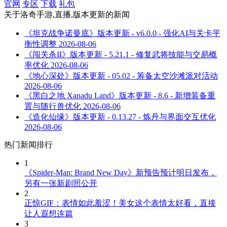
官网
专区
下载
礼包
关于
洛奇手游,直播,版本更新
的新闻
《坦克战争诺曼底》版本更新 - v6.0.0 - 强化AI与关卡平
衡性调整
2026-08-06
《闯关杀II》版本更新 - 5.21.1 - 修复武将技能与交易概
率优化
2026-08-06
《地心深处》版本更新 - 05.02 - 筹备太空沙滩派对活动
2026-08-06
《黑白之地 Xanadu Land》版本更新 - 8.6 - 新增装备重
置与随行兽优化
2026-08-06
《造化仙缘》版本更新 - 0.13.27 - 炼丹与界面交互优化
2026-08-06
热门新闻排行
1
《Spider-Man: Brand New Day》新预告预计明日发布，
另有一张新剧照公开
2
正惊GIF：表情如此羞涩！美女这个表情太好看，直接
让人遐想连篇
3