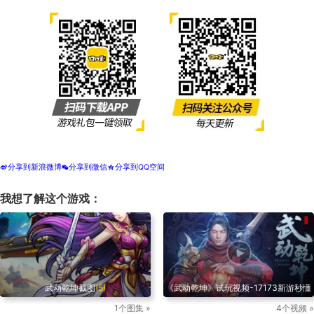
分享到新浪微博
分享到微信
分享到QQ空间
t
w
z
我想了解这个游戏：
武动乾坤截图
(5)
《武动乾坤》试玩视频-17173新游秒懂
1个图集 »
4个视频 »