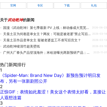
官网
专区
下载
礼包
关于
武动乾坤
的新闻
国漫《武动乾坤》第七季最新 PV 上线：林动修成大荒芜经迎战元门弟子，首播时间待定
2026-06-23
天蚕土豆为何都是单女主？网友：可能是被老婆“禁止写后宫”
2026-03-14
天蚕土豆作品变单女主 疑被老婆监工不准写后宫文？
2026-03-13
武动乾坤‌绫清竹超美壁纸
2026-03-10
广州大厂拳头产品登顶海外；米哈游曝光两新预研产品；《这城有良田》联动《武动乾坤》 ｜ 周报
2025-11-01
热门新闻排行
1
《Spider-Man: Brand New Day》新预告预计明日发
布，另有一张新剧照公开
2
正惊GIF：表情如此羞涩！美女这个表情太好看，直接让
人遐想连篇
3