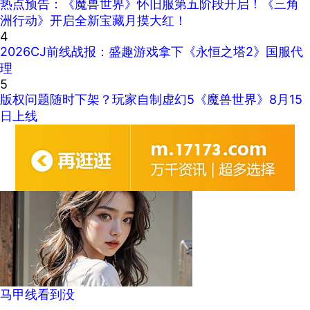
热点预告：《魔兽世界》怀旧服第五阶段开启！《三角
洲行动》开启全新宝藏月摸大红！
4
2026CJ前线战报：盛趣游戏拿下《永恒之塔2》国服代
理
5
版权问题随时下架？玩家自制虚幻5《魔兽世界》8月15
日上线
马甲线看到没