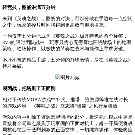
轻竞技，酣畅淋漓五分钟
来到《英魂之战》，酣畅的对决，可以分散在手边每一点空闲
之中，玩家的碎片时间将得到更高效有趣地填充。
一局仅需五分钟已成为《英魂之战》极具特色的首个标签，
3V3的限时团队战中，玩家只需心无旁骛地围绕战场上的地图
策略、临场操作，以极快的节奏在战术与操作上寻求突破。
不肝不氪的精品手游，五分钟的巅峰激情，尽在《英魂之战》
待君采撷。
易团战，把塔删了正面刚
相对于传统MOBA游戏中补兵、推塔、抢资源等堆在线时长
的游戏内容，《英魂之战》立志将“极简”之风行至极致。
游戏内容中剔除了资源宏观调控的部分，极速死亡模式中更是
直接将全局重点聚焦于玩家间的正面对抗上，甫一开局便将战
局核心锁定于激烈刺激的正面交锋，一切纯靠操作，体验爽度