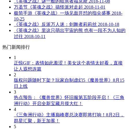
《英魂之战》谜一般的暗杀者福克斯
2018-11-08
万圣节《英魂之战》搞怪派对走起
2018-11-01
极简手游《英魂之战》一场见面开怼的指尖盛事
2018-
10-25
《英魂之战》反派万人迷：剑舞者莉莉丝
2018-10-18
《英魂之战》里这只萌出宇宙的熊 也有一段不为人知的
过往
2018-10-11
热门新闻排行
1
正惊GIF：表情如此羞涩！美女这个表情太好看，直接
让人遐想连篇
2
版权问题随时下架？玩家自制虚幻5《魔兽世界》8月15
日上线
3
热点预告：《魔兽世界》怀旧服第五阶段开启！《三角
洲行动》开启全新宝藏月摸大红！
4
《三角洲行动》主播巅峰赛总决赛即将打响！8月2日，
群星汇聚，新王加冕！
5