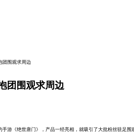
丝抱团围观求周边
丝抱团围观求周边
的手游《绝世唐门》，产品一经亮相，就吸引了大批粉丝驻足围观