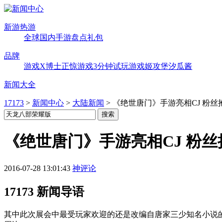
新游热游
全球
国内
手游
盘点
礼包
品牌
游戏X博士
正惊游戏
3分钟试玩
游戏姬攻堡
汐瓜酱
新闻大全
17173
>
新闻中心
>
大陆新闻
>
《绝世唐门》手游亮相CJ 粉
《绝世唐门》手游亮相CJ 粉
2016-07-28 13:01:43
神评论
17173 新闻导语
其中此次展会中最受玩家欢迎的还是改编自唐家三少知名小说