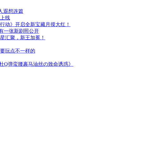
人遐想连篇
日上线
行动》开启全新宝藏月摸大红！
布，另有一张新剧照公开
群星汇聚，新王加冕！
次要玩点不一样的
简杜Q弹蛮腰裹马油丝の致命诱惑》