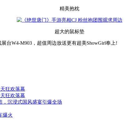
精美抱枕
超大的鼠标垫
W4-M903，超值周边放送更有超美ShowGirl奉上!
四天狂欢落幕
四天狂欢落幕
精品集结，沉浸式国风盛宴引爆全场
车爆火