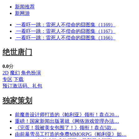
新闻推荐
新网游
一看吓一跳：雷死人不偿命的囧图集（1169）
一看吓一跳：雷死人不偿命的囧图集（1167）
一看吓一跳：雷死人不偿命的囧图集（1166）
绝世唐门
0.0
分
2D
魔幻
角色扮演
专区
下载
预订激活码、礼包
独家策划
前魔兽设计师打造的《帕利亚》领衔！盘点20…
重磅！国家新闻出版署就《网络游戏管理办法…
《完蛋！我被美女包围了！》领衔！盘点5款…
由前暴雪员工打造的免费MMORPG《帕利亚》如…