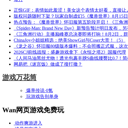
正惊GIF：表情如此羞涩！美女这个表情太好看，直接让
版权问题随时下架？玩家自制虚幻5《魔兽世界》8月15
热点预告：《魔兽世界》怀旧服第五阶段开启！《三角洲
《Spider-Man: Brand New Day》新预告预计明日发
《三角洲行动》主播巅峰赛总决赛即将打响！8月2日，
ChinaJoy小姐姐精选：绝美ShowGirl与Coser大赏！（5）
《龙之谷》怀旧服80级版本爆料：不会照搬正式服，这
2026CJ前线战报：盛趣游戏拿下《永恒之塔2》国服代理
《人间马油黑丝尤物！透光包裹丰腴S曲线腰臀比0.7！
网易把《迷宫饭》做成了搜打撤？
游戏万花筒
爆率传说·0氪
玩游戏告别单身
Wan网页游戏免费玩
动作爽游
进入