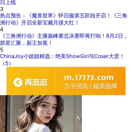
日上线
3
热点预告：《魔兽世界》怀旧服第五阶段开启！《三角
洲行动》开启全新宝藏月摸大红！
4
《三角洲行动》主播巅峰赛总决赛即将打响！8月2日，
群星汇聚，新王加冕！
5
ChinaJoy小姐姐精选：绝美ShowGirl与Coser大赏！
（5）