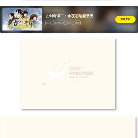
古剑奇谭二：永夜初晗凝碧天
查看更多
武侠
角色扮演
动作
冒险