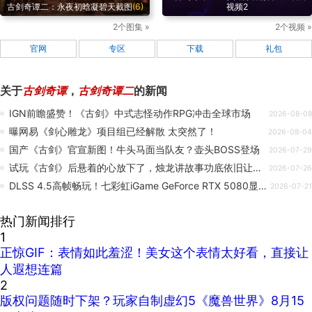
古剑奇谭二：永夜初晗凝碧天截图
(6)
视频2
2个图集 »
2个视频 »
官网
专区
下载
礼包
关于
古剑奇谭
，
古剑奇谭二
的新闻
IGN前瞻盛赞！《古剑》中式志怪动作RPG冲击全球市场
2026-08-08
曝网易《剑心雕龙》项目组已经解散 太突然了！
2026-08-04
国产《古剑》官宣新图！牛头马面当队友？壶头BOSS登场
2026-07-29
试玩《古剑》后悬着的心放下了，烛龙讲故事功底依旧让人放心
2026-07-26
DLSS 4.5高帧畅玩！七彩虹iGame GeForce RTX 5080显卡助力《古剑》试玩会
2026-07-21
热门新闻排行
1
正惊GIF：表情如此羞涩！美女这个表情太好看，直接让
人遐想连篇
2
版权问题随时下架？玩家自制虚幻5《魔兽世界》8月15