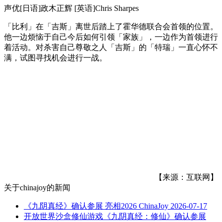
声优[日语]政木正辉 [英语]Chris Sharpes
「比利」在「吉斯」离世后踏上了霍华德联合会首领的位置。
他一边烦恼于自己今后如何引领「家族」，一边作为首领进行
着活动。对杀害自己尊敬之人「吉斯」的「特瑞」一直心怀不
满，试图寻找机会进行一战。
【来源：互联网】
关于
chinajoy
的新闻
《九阴真经》确认参展 亮相2026 ChinaJoy
2026-07-17
开放世界沙盒修仙游戏《九阴真经：修仙》确认参展