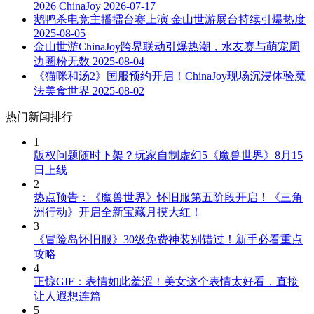
2026 ChinaJoy
2026-07-17
鹅鸭杀电竞主播擂台赛上演 金山世游展台持续引爆热度
2025-08-05
金山世游ChinaJoy跨界联动引爆热潮，水友赛与萌宠周
边圈粉无数
2025-08-04
《猫咪和汤2》国服预约开启！ChinaJoy现场沉浸体验魔
法美食世界
2025-08-02
热门新闻排行
1
版权问题随时下架？玩家自制虚幻5《魔兽世界》8月15
日上线
2
热点预告：《魔兽世界》怀旧服第五阶段开启！《三角
洲行动》开启全新宝藏月摸大红！
3
《冒险岛怀旧服》30级免费神装别错过！新手必看重点
攻略
4
正惊GIF：表情如此羞涩！美女这个表情太好看，直接
让人遐想连篇
5