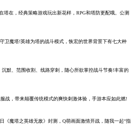
人在塔在，经典策略游戏玩出新花样，RPG和塔防更配哦。公测
侵守卫魔塔!英雄为塔的战斗模式，恢宏的世界背景下有七大种
、沉默、范围收割、线路穿刺，随心所欲掌控战斗节奏!丰富的
跨服战，带来颠覆传统模式的爽快刺激体验，手游本应如此燃!
3日《魔塔之英雄无敌》封测，Q萌画面激情开战，随我一起“指