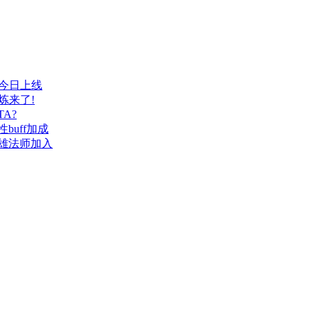
今日上线
炼来了!
A?
uff加成
雄法师加入