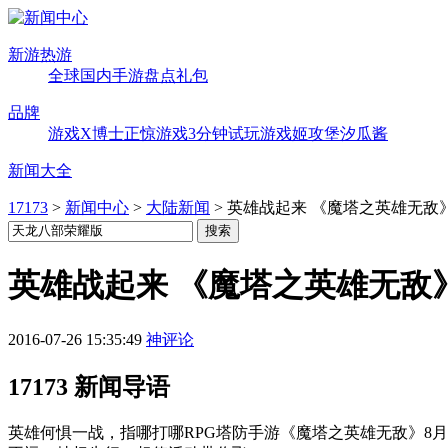
新游热游
全球
国内
手游
盘点
礼包
品牌
游戏X博士
正惊游戏
3分钟试玩
游戏姬攻堡
汐瓜酱
新闻大全
17173
>
新闻中心
>
大陆新闻
>
英雄战起来 《魔塔之英雄无敌
英雄战起来 《魔塔之英雄无敌
2016-07-26 15:35:49
神评论
17173 新闻导语
英雄何惧一战，指哪打哪RPG塔防手游《魔塔之英雄无敌》8