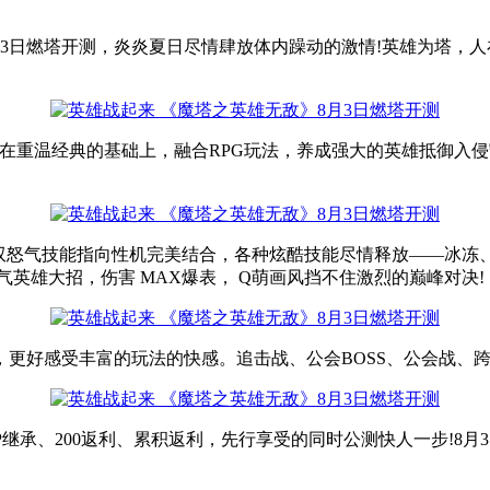
月3日燃塔开测，炎炎夏日尽情肆放体内躁动的激情!英雄为塔，
》在重温经典的基础上，融合RPG玩法，养成强大的英雄抵御入
双怒气技能指向性机完美结合，各种炫酷技能尽情释放——冰冻
英雄大招，伤害 MAX爆表， Q萌画风挡不住激烈的巅峰对决!
，更好感受丰富的玩法的快感。追击战、公会BOSS、公会战、
继承、200返利、累积返利，先行享受的同时公测快人一步!8月