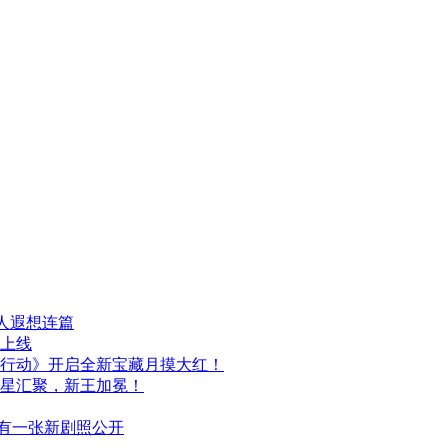
人遐想连篇
日上线
行动》开启全新宝藏月摸大红！
群星汇聚，新王加冕！
布，另有一张新剧照公开