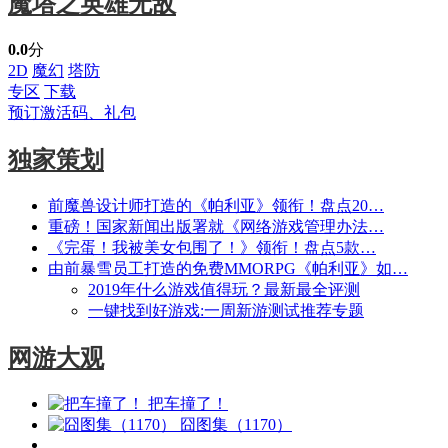
魔塔之英雄无敌
0.0
分
2D
魔幻
塔防
专区
下载
预订激活码、礼包
独家策划
前魔兽设计师打造的《帕利亚》领衔！盘点20…
重磅！国家新闻出版署就《网络游戏管理办法…
《完蛋！我被美女包围了！》领衔！盘点5款…
由前暴雪员工打造的免费MMORPG《帕利亚》如…
2019年什么游戏值得玩？最新最全评测
一键找到好游戏:一周新游测试推荐专题
网游大观
把车撞了！
囧图集（1170）