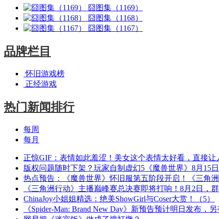
囧图集（1169）
囧图集（1168）
囧图集（1167）
品牌栏目
怀旧游戏榜
正经游戏
热门新闻排行
每周
每月
正惊GIF：表情如此羞涩！美女这个表情太好看，直接让
版权问题随时下架？玩家自制虚幻5《魔兽世界》8月15
热点预告：《魔兽世界》怀旧服第五阶段开启！《三角洲
《三角洲行动》主播巅峰赛总决赛即将打响！8月2日，
ChinaJoy小姐姐精选：绝美ShowGirl与Coser大赏！（5）
《Spider-Man: Brand New Day》新预告预计明日发