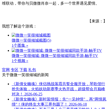
维联动，带你与贝微微肖奈一起，多一个世界遇见爱情。
【来源：】
我想了解这个游戏：
微微一笑很倾城截图
(5)
1个图集 »
微微一笑很倾城: 微微一笑很倾城同款手游-触手TV
1个视频 »
官网
专区
下载
礼包
关于
微微一笑很倾城
的新闻
《新倩女幽魂》侠侣挑战落霞共誓全服开放，琴歌偕行
抢先体验，火焰妖劫新赛季火热开战，超级帮会月巅峰
对决！
2026-06-25
《新倩女幽魂》新时装情报：先“一见钟情”，再“两情夙
缔”！侠的终生大事三界包圆了！
2026-06-18